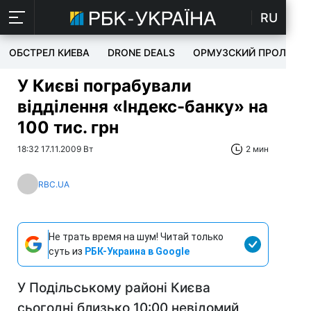
RU
ОБСТРЕЛ КИЕВА
DRONE DEALS
ОРМУЗСКИЙ ПРОЛИВ
У Києві пограбували
відділення «Індекс-банку» на
100 тис. грн
18:32 17.11.2009 Вт
2 мин
RBC.UA
Не трать время на шум! Читай только
суть из
РБК-Украина в Google
У Подільському районі Києва
сьогодні близько 10:00 невідомий