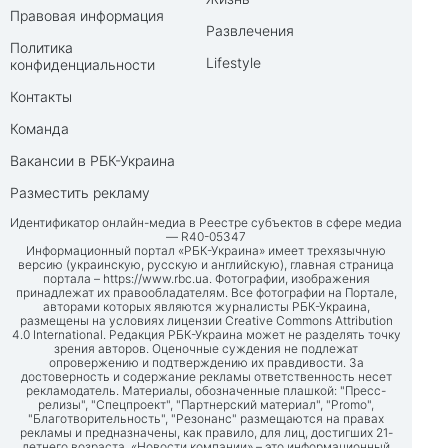
Правовая информация
Развлечения
Политика
Lifestyle
конфиденциальности
Контакты
Команда
Вакансии в РБК-Украина
Разместить рекламу
Идентификатор онлайн-медиа в Реестре субъектов в сфере медиа
— R40-05347
Информационный портал «РБК-Украина» имеет трехязычную
версию (украинскую, русскую и английскую), главная страница
портала –
https://www.rbc.ua
. Фотографии, изображения
принадлежат их правообладателям. Все фотографии на Портале,
авторами которых являются журналисты РБК-Украина,
размещены на условиях лицензии Creative Commons Attribution
4.0 International. Редакция РБК-Украина может не разделять точку
зрения авторов. Оценочные суждения не подлежат
опровержению и подтверждению их правдивости. За
достоверность и содержание рекламы ответственность несет
рекламодатель. Материалы, обозначенные плашкой: "Пресс-
релизы", "Спецпроект", "Партнерский материал", "Promo",
"Благотворительность", "Резонанс" размещаются на правах
рекламы и предназначены, как правило, для лиц, достигших 21-
летнего возраста. «Новости компании» – это информационный