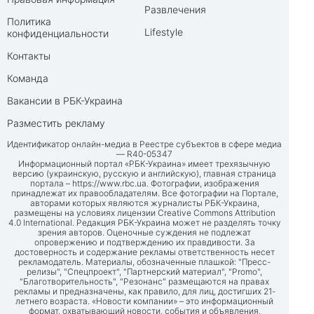
Развлечения
Политика
Lifestyle
конфиденциальности
Контакты
Команда
Вакансии в РБК-Украина
Разместить рекламу
Идентификатор онлайн-медиа в Реестре субъектов в сфере медиа
— R40-05347
Информационный портал «РБК-Украина» имеет трехязычную
версию (украинскую, русскую и английскую), главная страница
портала –
https://www.rbc.ua
. Фотографии, изображения
принадлежат их правообладателям. Все фотографии на Портале,
авторами которых являются журналисты РБК-Украина,
размещены на условиях лицензии Creative Commons Attribution
4.0 International. Редакция РБК-Украина может не разделять точку
зрения авторов. Оценочные суждения не подлежат
опровержению и подтверждению их правдивости. За
достоверность и содержание рекламы ответственность несет
рекламодатель. Материалы, обозначенные плашкой: "Пресс-
релизы", "Спецпроект", "Партнерский материал", "Promo",
"Благотворительность", "Резонанс" размещаются на правах
рекламы и предназначены, как правило, для лиц, достигших 21-
летнего возраста. «Новости компании» – это информационный
формат, охватывающий новости, события и объявления,