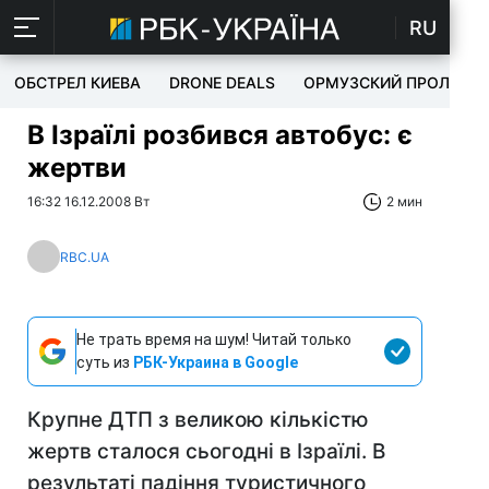
RU
ОБСТРЕЛ КИЕВА
DRONE DEALS
ОРМУЗСКИЙ ПРОЛИВ
В Ізраїлі розбився автобус: є
жертви
16:32 16.12.2008 Вт
2 мин
RBC.UA
Не трать время на шум! Читай только
суть из
РБК-Украина в Google
Крупне ДТП з великою кількістю
жертв сталося сьогодні в Ізраїлі. В
результаті падіння туристичного