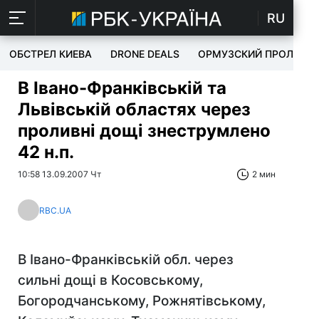
RU
ОБСТРЕЛ КИЕВА
DRONE DEALS
ОРМУЗСКИЙ ПРОЛИВ
В Івано-Франківській та
Львівській областях через
проливні дощі знеструмлено
42 н.п.
10:58 13.09.2007 Чт
2 мин
RBC.UA
В Івано-Франківській обл. через
сильні дощі в Косовському,
Богородчанському, Рожнятівському,