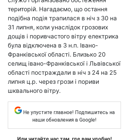
служб і організовано обстеження
територій. Нагадаємо, що остання
подібна подія трапилася в ніч з 30 на
31 липня, коли унаслідок грозових
дощів і поривчастого вітру електрика
була відключена в 3 н.п. Івано-
Франківської області. Близько 20
селищ івано-Франківської і Львівської
області постраждали в ніч з 24 на 25
липня ц.р. через грози і пориви
шквального вітру.
Не упустите главное! Подпишитесь на
наши обновления в Google!
Или читайте нас там, где вам удобно!