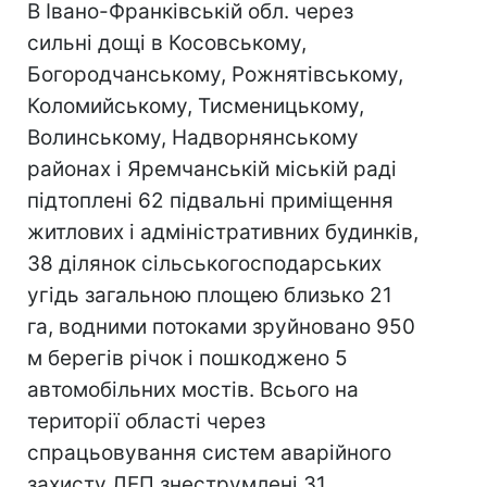
В Івано-Франківській обл. через
сильні дощі в Косовському,
Богородчанському, Рожнятівському,
Коломийському, Тисменицькому,
Волинському, Надворнянському
районах і Яремчанській міській раді
підтоплені 62 підвальні приміщення
житлових і адміністративних будинків,
38 ділянок сільськогосподарських
угідь загальною площею близько 21
га, водними потоками зруйновано 950
м берегів річок і пошкоджено 5
автомобільних мостів. Всього на
території області через
спрацьовування систем аварійного
захисту ЛЕП знеструмлені 31