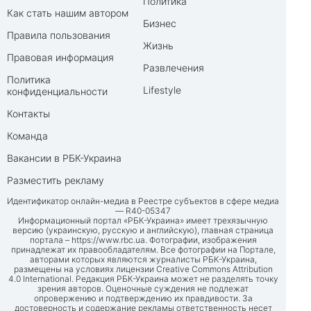
Политика
Как стать нашим автором
Бизнес
Правила пользования
Жизнь
Правовая информация
Развлечения
Политика
Lifestyle
конфиденциальности
Контакты
Команда
Вакансии в РБК-Украина
Разместить рекламу
Идентификатор онлайн-медиа в Реестре субъектов в сфере медиа
— R40-05347
Информационный портал «РБК-Украина» имеет трехязычную
версию (украинскую, русскую и английскую), главная страница
портала –
https://www.rbc.ua
. Фотографии, изображения
принадлежат их правообладателям. Все фотографии на Портале,
авторами которых являются журналисты РБК-Украина,
размещены на условиях лицензии Creative Commons Attribution
4.0 International. Редакция РБК-Украина может не разделять точку
зрения авторов. Оценочные суждения не подлежат
опровержению и подтверждению их правдивости. За
достоверность и содержание рекламы ответственность несет