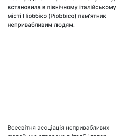
встановила в північному італійському
місті Піоббіко (Piobbico) пам'ятник
непривабливим людям.
Всесвітня асоціація непривабливих