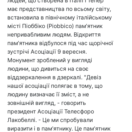
людей, що створена в Італії і тепер
має представництва по всьому світу,
встановила в північному італійському
місті Піоббіко (Piobbico) пам'ятник
непривабливим людям. Відкриття
пам'ятника відбулося під час щорічної
зустрічі Асоціації 9 вересня.
Монумент зроблений у вигляді
людини, що дивиться на своє
віддзеркалення в дзеркалі. "Девіз
нашої асоціації полягає в тому, що
людину визначає її зміст, а не
зовнішній вигляд, - говорить
президент Асоціації Телесфоро
Лакобеллі. - Це ми спробували
виразити і в пам'ятнику. Це пам'ятник