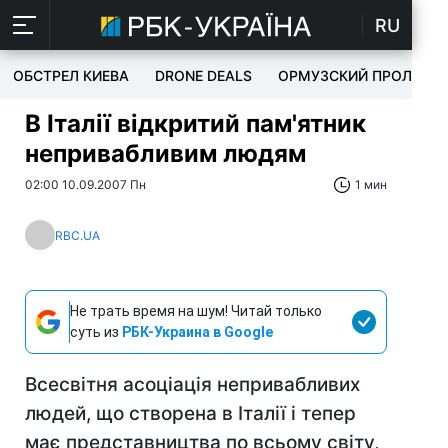
RU
ОБСТРЕЛ КИЕВА
DRONE DEALS
ОРМУЗСКИЙ ПРОЛИВ
В Італії відкритий пам'ятник
непривабливим людям
02:00 10.09.2007 Пн
1 мин
RBC.UA
Не трать время на шум! Читай только
суть из
РБК-Украина в Google
Всесвітня асоціація непривабливих
людей, що створена в Італії і тепер
має представництва по всьому світу,