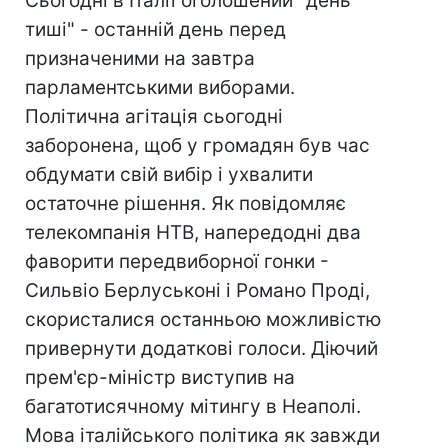
Сьогодні в Італії оголошений "день
тиші" - останній день перед
призначеними на завтра
парламентськими виборами.
Політична агітація сьогодні
заборонена, щоб у громадян був час
обдумати свій вибір і ухвалити
остаточне рішення. Як повідомляє
телекомпанія НТВ, напередодні два
фаворити передвиборної гонки -
Сильвіо Берлуськоні і Романо Проді,
скористалися останньою можливістю
привернути додаткові голоси. Діючий
прем'єр-міністр виступив на
багатотисячному мітингу в Неаполі.
Мова італійського політика як завжди