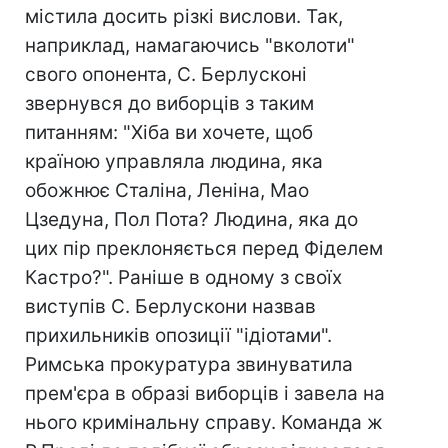
містила досить різкі вислови. Так,
наприклад, намагаючись "вколоти"
свого опонента, С. Берлусконі
звернувся до виборців з таким
питанням: "Хіба ви хочете, щоб
країною управляла людина, яка
обожнює Сталіна, Леніна, Мао
Цзедуна, Пол Пота? Людина, яка до
цих пір преклоняється перед Фіделем
Кастро?". Раніше в одному з своїх
виступів С. Берлускони назвав
прихильників опозиції "ідіотами".
Римська прокуратура звинуватила
прем'єра в образі виборців і завела на
нього кримінальну справу. Команда ж