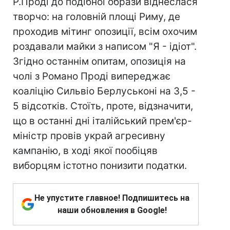
Р.Проді до подібної образи віднеслася
творчо: на головній площі Риму, де
проходив мітинг опозиції, всім охочим
роздавали майки з написом "Я - ідіот".
Згідно останнім опитам, опозиція на
чолі з Романо Проді випереджає
коаліцію Сильвіо Берлуськоні на 3,5 -
5 відсотків. Стоїть, проте, відзначити,
що в останні дні італійський прем'єр-
міністр провів украй агресивну
кампанію, в ході якої пообіцяв
виборцям істотно понизити податки.
Не упустите главное! Подпишитесь на
наши обновления в Google!