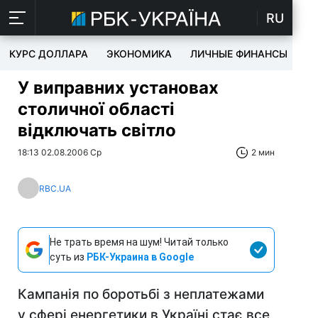
RU
КУРС ДОЛЛАРА
ЭКОНОМИКА
ЛИЧНЫЕ ФИНАНСЫ
T
У виправних установах
столичної області
відключать світло
18:13 02.08.2006 Ср
2 мин
RBC.UA
Не трать время на шум! Читай только
суть из
РБК-Украина в Google
Кампанія по боротьбі з неплатежами
у сфері енергетики в Україні стає все