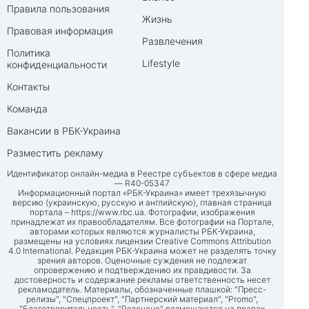
Правила пользования
Жизнь
Правовая информация
Развлечения
Политика
Lifestyle
конфиденциальности
Контакты
Команда
Вакансии в РБК-Украина
Разместить рекламу
Идентификатор онлайн-медиа в Реестре субъектов в сфере медиа
— R40-05347
Информационный портал «РБК-Украина» имеет трехязычную
версию (украинскую, русскую и английскую), главная страница
портала –
https://www.rbc.ua
. Фотографии, изображения
принадлежат их правообладателям. Все фотографии на Портале,
авторами которых являются журналисты РБК-Украина,
размещены на условиях лицензии Creative Commons Attribution
4.0 International. Редакция РБК-Украина может не разделять точку
зрения авторов. Оценочные суждения не подлежат
опровержению и подтверждению их правдивости. За
достоверность и содержание рекламы ответственность несет
рекламодатель. Материалы, обозначенные плашкой: "Пресс-
релизы", "Спецпроект", "Партнерский материал", "Promo",
"Благотворительность", "Резонанс" размещаются на правах