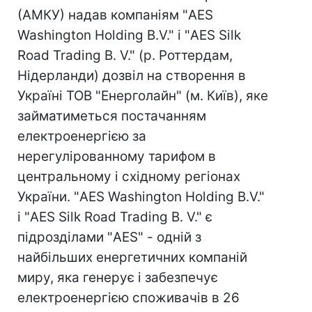
(АМКУ) надав компаніям "AES
Washington Holding B.V." і "AES Silk
Road Trading B. V." (р. Роттердам,
Нідерланди) дозвіл на створення в
Україні ТОВ "Енерголайн" (м. Київ), яке
займатиметься постачанням
електроенергією за
нерегулірованному тарифом в
центральному і східному регіонах
України. "AES Washington Holding B.V."
і "AES Silk Road Trading B. V." є
підрозділами "AES" - одній з
найбільших енергетичних компаній
миру, яка генерує і забезпечує
електроенергією споживачів в 26