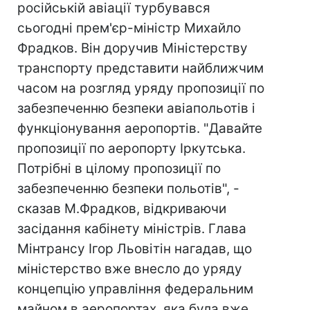
російській авіації турбувався
сьогодні прем'єр-міністр Михайло
Фрадков. Він доручив Міністерству
транспорту представити найближчим
часом на розгляд уряду пропозиції по
забезпеченню безпеки авіапольотів і
функціонування аеропортів. "Давайте
пропозиції по аеропорту Іркутська.
Потрібні в цілому пропозиції по
забезпеченню безпеки польотів", -
сказав М.Фрадков, відкриваючи
засідання кабінету міністрів. Глава
Мінтрансу Ігор Льовітін нагадав, що
міністерство вже внесло до уряду
концепцію управління федеральним
майном в аеропортах, яка була вже