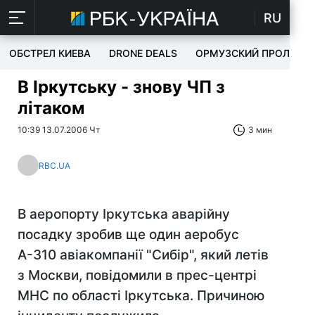
RU
ОБСТРЕЛ КИЕВА
DRONE DEALS
ОРМУЗСКИЙ ПРОЛИВ
В Іркутську - знову ЧП з
літаком
10:39 13.07.2006 Чт
3 мин
RBC.UA
В аеропорту Іркутська аварійну
посадку зробив ще один аеробус
А-310 авіакомпанії "Сибір", який летів
з Москви, повідомили в прес-центрі
МНС по області Іркутська. Причиною