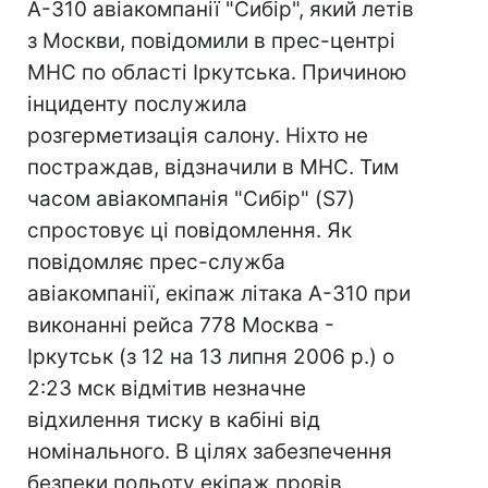
А-310 авіакомпанії "Сибір", який летів
з Москви, повідомили в прес-центрі
МНС по області Іркутська. Причиною
інциденту послужила
розгерметизація салону. Ніхто не
постраждав, відзначили в МНС. Тим
часом авіакомпанія "Сибір" (S7)
спростовує ці повідомлення. Як
повідомляє прес-служба
авіакомпанії, екіпаж літака А-310 при
виконанні рейса 778 Москва -
Іркутськ (з 12 на 13 липня 2006 р.) о
2:23 мск відмітив незначне
відхилення тиску в кабіні від
номінального. В цілях забезпечення
безпеки польоту екіпаж провів