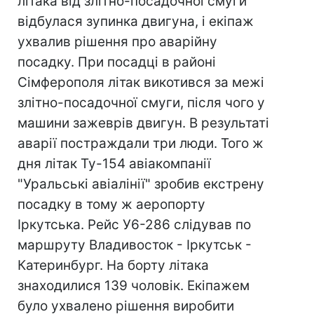
літака від злітно-посадочної смуги
відбулася зупинка двигуна, і екіпаж
ухвалив рішення про аварійну
посадку. При посадці в районі
Сімферополя літак викотився за межі
злітно-посадочної смуги, після чого у
машини зажеврів двигун. В результаті
аварії постраждали три люди. Того ж
дня літак Ту-154 авіакомпанії
"Уральські авіалінії" зробив екстрену
посадку в тому ж аеропорту
Іркутська. Рейс У6-286 слідував по
маршруту Владивосток - Іркутськ -
Катеринбург. На борту літака
знаходилися 139 чоловік. Екіпажем
було ухвалено рішення виробити