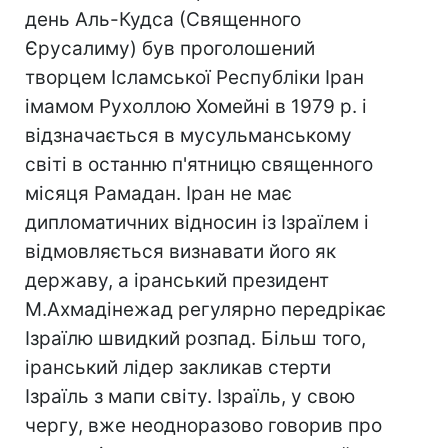
день Аль-Кудса (Священного
Єрусалиму) був проголошений
творцем Ісламської Республіки Іран
імамом Рухоллою Хомейні в 1979 р. і
відзначається в мусульманському
світі в останню п'ятницю священного
місяця Рамадан. Іран не має
дипломатичних відносин із Ізраїлем і
відмовляється визнавати його як
державу, а іранський президент
М.Ахмадінежад регулярно передрікає
Ізраїлю швидкий розпад. Більш того,
іранський лідер закликав стерти
Ізраїль з мапи світу. Ізраїль, у свою
чергу, вже неодноразово говорив про