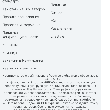
стандарты
Политика
Как стать нашим автором
Бизнес
Правила пользования
Жизнь
Правовая информация
Развлечения
Политика
Lifestyle
конфиденциальности
Контакты
Команда
Вакансии в РБК-Украина
Разместить рекламу
Идентификатор онлайн-медиа в Реестре субъектов в сфере медиа
— R40-05347
Информационный портал «РБК-Украина» имеет трехязычную
версию (украинскую, русскую и английскую), главная страница
портала –
https://www.rbc.ua
. Фотографии, изображения
принадлежат их правообладателям. Все фотографии на Портале,
авторами которых являются журналисты РБК-Украина,
размещены на условиях лицензии Creative Commons Attribution
4.0 International. Редакция РБК-Украина может не разделять точку
зрения авторов. Оценочные суждения не подлежат
опровержению и подтверждению их правдивости. За