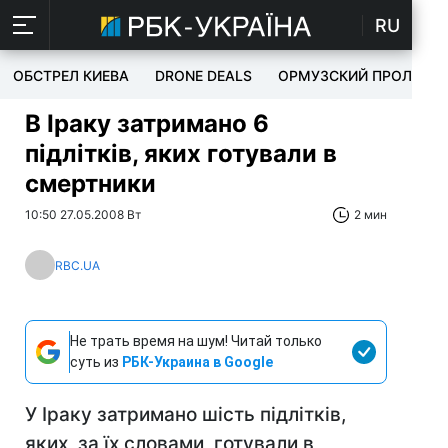
RU
ОБСТРЕЛ КИЕВА
DRONE DEALS
ОРМУЗСКИЙ ПРОЛИВ
В Іраку затримано 6
підлітків, яких готували в
смертники
10:50 27.05.2008 Вт
2 мин
RBC.UA
Не трать время на шум! Читай только
суть из
РБК-Украина в Google
У Іраку затримано шість підлітків,
яких, за їх словами, готували в