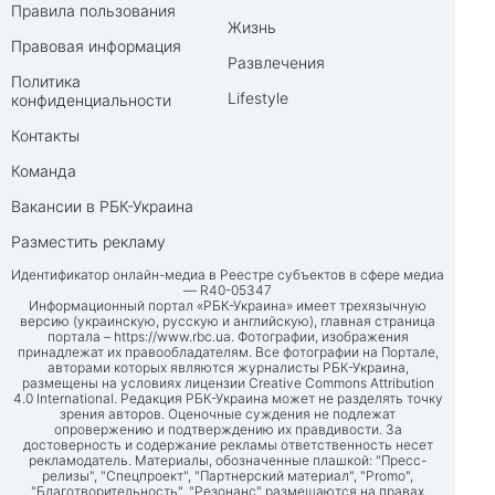
Правила пользования
Жизнь
Правовая информация
Развлечения
Политика
Lifestyle
конфиденциальности
Контакты
Команда
Вакансии в РБК-Украина
Разместить рекламу
Идентификатор онлайн-медиа в Реестре субъектов в сфере медиа
— R40-05347
Информационный портал «РБК-Украина» имеет трехязычную
версию (украинскую, русскую и английскую), главная страница
портала –
https://www.rbc.ua
. Фотографии, изображения
принадлежат их правообладателям. Все фотографии на Портале,
авторами которых являются журналисты РБК-Украина,
размещены на условиях лицензии Creative Commons Attribution
4.0 International. Редакция РБК-Украина может не разделять точку
зрения авторов. Оценочные суждения не подлежат
опровержению и подтверждению их правдивости. За
достоверность и содержание рекламы ответственность несет
рекламодатель. Материалы, обозначенные плашкой: "Пресс-
релизы", "Спецпроект", "Партнерский материал", "Promo",
"Благотворительность", "Резонанс" размещаются на правах