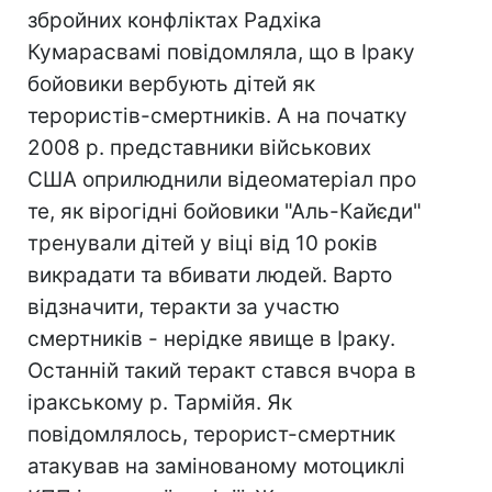
збройних конфліктах Радхіка
Кумарасвамі повідомляла, що в Іраку
бойовики вербують дітей як
терористів-смертників. А на початку
2008 р. представники військових
США оприлюднили відеоматеріал про
те, як вірогідні бойовики "Аль-Кайєди"
тренували дітей у віці від 10 років
викрадати та вбивати людей. Варто
відзначити, теракти за участю
смертників - нерідке явище в Іраку.
Останній такий теракт стався вчора в
іракському р. Тармійя. Як
повідомлялось, терорист-смертник
атакував на замінованому мотоциклі