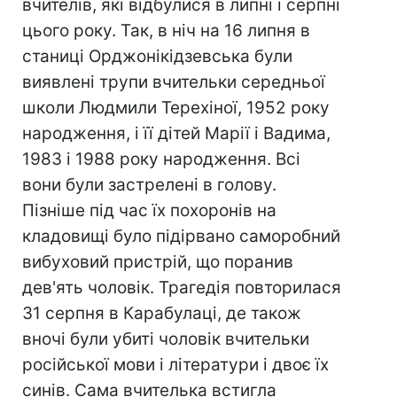
вчителів, які відбулися в липні і серпні
цього року. Так, в ніч на 16 липня в
станиці Орджонікідзевська були
виявлені трупи вчительки середньої
школи Людмили Терехіної, 1952 року
народження, і її дітей Марії і Вадима,
1983 і 1988 року народження. Всі
вони були застрелені в голову.
Пізніше під час їх похоронів на
кладовищі було підірвано саморобний
вибуховий пристрій, що поранив
дев'ять чоловік. Трагедія повторилася
31 серпня в Карабулаці, де також
вночі були убиті чоловік вчительки
російської мови і літератури і двоє їх
синів. Сама вчителька встигла