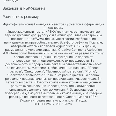
Вакансии в РБК-Украина
Разместить рекламу
Идентификатор онлайн-медиа в Реестре субъектов в сфере медиа
— R40-05347
Информационный портал «РБК-Украина» имеет трехязычную
версию (украинскую, русскую и английскую), главная страница
портала –
https://www.rbc.ua
. Фотографии, изображения
принадлежат их правообладателям. Все фотографии на Портале,
авторами которых являются журналисты РБК-Украина,
размещены на условиях лицензии Creative Commons Attribution
4.0 International. Редакция РБК-Украина может не разделять точку
зрения авторов. Оценочные суждения не подлежат
опровержению и подтверждению их правдивости. За
достоверность и содержание рекламы ответственность несет
рекламодатель. Материалы, обозначенные плашкой: "Пресс-
релизы", "Спецпроект", "Партнерский материал", "Promo",
"Благотворительность", "Резонанс" размещаются на правах
рекламы и предназначены, как правило, для лиц, достигших 21-
летнего возраста. «Новости компании» – это информационный
формат, охватывающий новости, события и объявления,
связанные с деятельностью компаний, базирующиеся на
прессрелизах, выпускаемых самими компаниями, и за которые
редакция не несет ответственности. Онлайн-медиа «РБК-
Украина» предназначено для лиц от 21 года.
© ООО «УБТ», 2006-2026.