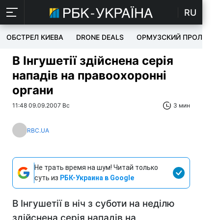
RU
ОБСТРЕЛ КИЕВА
DRONE DEALS
ОРМУЗСКИЙ ПРОЛИВ
В Інгушетії здійснена серія
нападів на правоохоронні
органи
11:48 09.09.2007 Вс
3 мин
RBC.UA
Не трать время на шум! Читай только
суть из
РБК-Украина в Google
В Інгушетії в ніч з суботи на неділю
здійснена серія нападів на