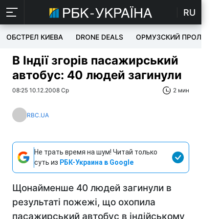
RU
ОБСТРЕЛ КИЕВА
DRONE DEALS
ОРМУЗСКИЙ ПРОЛИВ
В Індії згорів пасажирський
автобус: 40 людей загинули
08:25 10.12.2008 Ср
2 мин
RBC.UA
Не трать время на шум! Читай только
суть из
РБК-Украина в Google
Щонайменше 40 людей загинули в
результаті пожежі, що охопила
пасажирський автобус в індійському