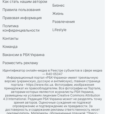
Как стать нашим автором
Бизнес
Правила пользования
Жизнь
Правовая информация
Развлечения
Политика
Lifestyle
конфиденциальности
Контакты
Команда
Вакансии в РБК-Украина
Разместить рекламу
Идентификатор онлайн-медиа в Реестре субъектов в сфере медиа
— R40-05347
Информационный портал «РБК-Украина» имеет трехязычную
версию (украинскую, русскую и английскую), главная страница
портала –
https://www.rbc.ua
. Фотографии, изображения
принадлежат их правообладателям. Все фотографии на Портале,
авторами которых являются журналисты РБК-Украина,
размещены на условиях лицензии Creative Commons Attribution
4.0 International. Редакция РБК-Украина может не разделять точку
зрения авторов. Оценочные суждения не подлежат
опровержению и подтверждению их правдивости. За
достоверность и содержание рекламы ответственность несет
рекламодатель. Материалы, обозначенные плашкой: "Пресс-