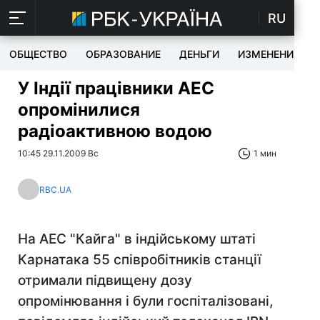
RU
ОБЩЕСТВО
ОБРАЗОВАНИЕ
ДЕНЬГИ
ИЗМЕНЕНИЯ
У Індії працівники АЕС
опромінилися
радіоактивною водою
10:45 29.11.2009 Вс
1 мин
RBC.UA
На АЕС "Кайга" в індійському штаті
Карнатака 55 співробітників станції
отримали підвищену дозу
опромінювання і були госпіталізовані,