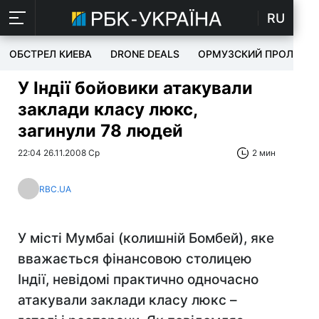
RU
ОБСТРЕЛ КИЕВА
DRONE DEALS
ОРМУЗСКИЙ ПРОЛИВ
У Індії бойовики атакували
заклади класу люкс,
загинули 78 людей
22:04 26.11.2008 Ср
2 мин
RBC.UA
У місті Мумбаі (колишній Бомбей), яке
вважається фінансовою столицею
Індії, невідомі практично одночасно
атакували заклади класу люкс –