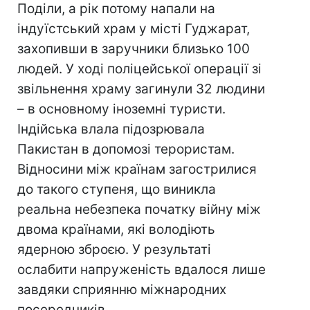
Поділи, а рік потому напали на
індуїстський храм у місті Гуджарат,
захопивши в заручники близько 100
людей. У ході поліцейської операції зі
звільнення храму загинули 32 людини
– в основному іноземні туристи.
Індійська влала підозрювала
Пакистан в допомозі терористам.
Відносини між країнам загострилися
до такого ступеня, що виникла
реальна небезпека початку війну між
двома країнами, які володіють
ядерною зброєю. У результаті
ослабити напруженість вдалося лише
завдяки сприянню міжнародних
посередників.