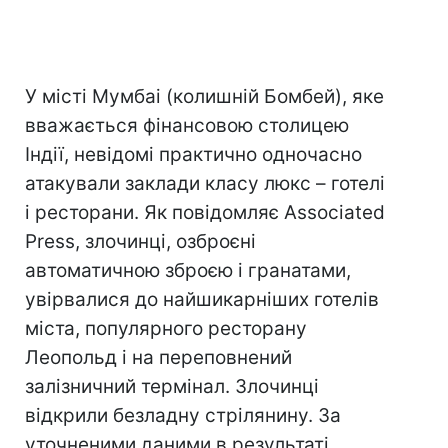
У місті Мумбаі (колишній Бомбей), яке
вважається фінансовою столицею
Індії, невідомі практично одночасно
атакували заклади класу люкс – готелі
і ресторани. Як повідомляє Associated
Press, злочинці, озброєні
автоматичною зброєю і гранатами,
увірвалися до найшикарніших готелів
міста, популярного ресторану
Леопольд і на переповнений
залізничний термінал. Злочинці
відкрили безладну стрілянину. За
уточненими даними в результаті