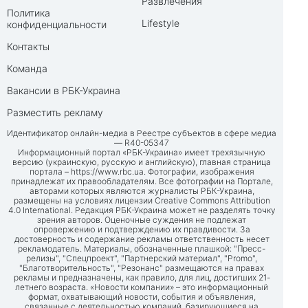
Развлечения
Политика
Lifestyle
конфиденциальности
Контакты
Команда
Вакансии в РБК-Украина
Разместить рекламу
Идентификатор онлайн-медиа в Реестре субъектов в сфере медиа
— R40-05347
Информационный портал «РБК-Украина» имеет трехязычную
версию (украинскую, русскую и английскую), главная страница
портала –
https://www.rbc.ua
. Фотографии, изображения
принадлежат их правообладателям. Все фотографии на Портале,
авторами которых являются журналисты РБК-Украина,
размещены на условиях лицензии Creative Commons Attribution
4.0 International. Редакция РБК-Украина может не разделять точку
зрения авторов. Оценочные суждения не подлежат
опровержению и подтверждению их правдивости. За
достоверность и содержание рекламы ответственность несет
рекламодатель. Материалы, обозначенные плашкой: "Пресс-
релизы", "Спецпроект", "Партнерский материал", "Promo",
"Благотворительность", "Резонанс" размещаются на правах
рекламы и предназначены, как правило, для лиц, достигших 21-
летнего возраста. «Новости компании» – это информационный
формат, охватывающий новости, события и объявления,
связанные с деятельностью компаний, базирующиеся на