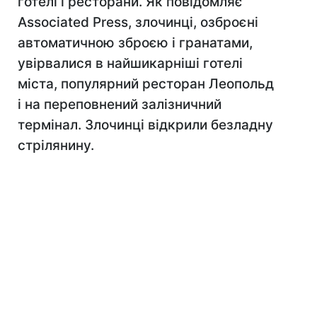
готелі і ресторани. Як повідомляє
Associated Press, злочинці, озброєні
автоматичною зброєю і гранатами,
увірвалися в найшикарніші готелі
міста, популярний ресторан Леопольд
і на переповнений залізничний
термінал. Злочинці відкрили безладну
стрілянину.