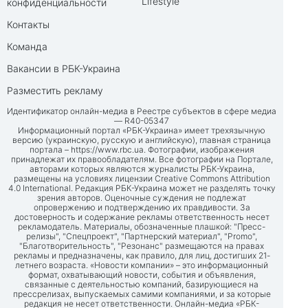
Lifestyle
конфиденциальности
Контакты
Команда
Вакансии в РБК-Украина
Разместить рекламу
Идентификатор онлайн-медиа в Реестре субъектов в сфере медиа
— R40-05347
Информационный портал «РБК-Украина» имеет трехязычную
версию (украинскую, русскую и английскую), главная страница
портала –
https://www.rbc.ua
. Фотографии, изображения
принадлежат их правообладателям. Все фотографии на Портале,
авторами которых являются журналисты РБК-Украина,
размещены на условиях лицензии Creative Commons Attribution
4.0 International. Редакция РБК-Украина может не разделять точку
зрения авторов. Оценочные суждения не подлежат
опровержению и подтверждению их правдивости. За
достоверность и содержание рекламы ответственность несет
рекламодатель. Материалы, обозначенные плашкой: "Пресс-
релизы", "Спецпроект", "Партнерский материал", "Promo",
"Благотворительность", "Резонанс" размещаются на правах
рекламы и предназначены, как правило, для лиц, достигших 21-
летнего возраста. «Новости компании» – это информационный
формат, охватывающий новости, события и объявления,
связанные с деятельностью компаний, базирующиеся на
прессрелизах, выпускаемых самими компаниями, и за которые
редакция не несет ответственности. Онлайн-медиа «РБК-