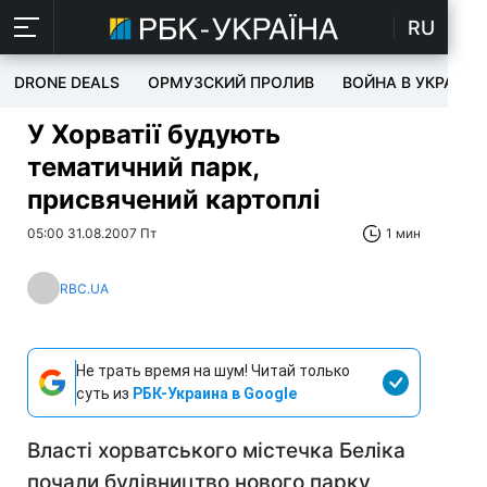
RU
DRONE DEALS
ОРМУЗСКИЙ ПРОЛИВ
ВОЙНА В УКРАИНЕ
У Хорватії будують
тематичний парк,
присвячений картоплі
05:00 31.08.2007 Пт
1 мин
RBC.UA
Не трать время на шум! Читай только
суть из
РБК-Украина в Google
Власті хорватського містечка Беліка
почали будівництво нового парку,