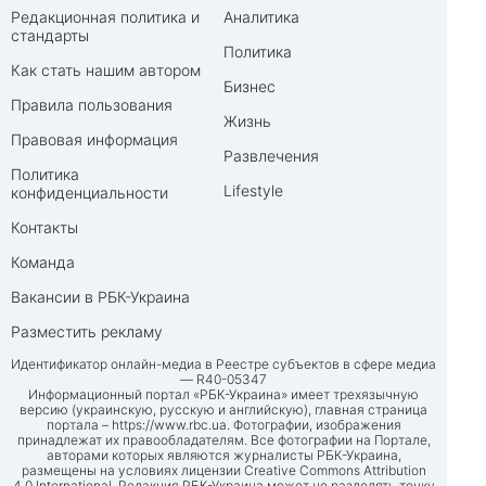
Редакционная политика и
Аналитика
стандарты
Политика
Как стать нашим автором
Бизнес
Правила пользования
Жизнь
Правовая информация
Развлечения
Политика
Lifestyle
конфиденциальности
Контакты
Команда
Вакансии в РБК-Украина
Разместить рекламу
Идентификатор онлайн-медиа в Реестре субъектов в сфере медиа
— R40-05347
Информационный портал «РБК-Украина» имеет трехязычную
версию (украинскую, русскую и английскую), главная страница
портала –
https://www.rbc.ua
. Фотографии, изображения
принадлежат их правообладателям. Все фотографии на Портале,
авторами которых являются журналисты РБК-Украина,
размещены на условиях лицензии Creative Commons Attribution
4.0 International. Редакция РБК-Украина может не разделять точку