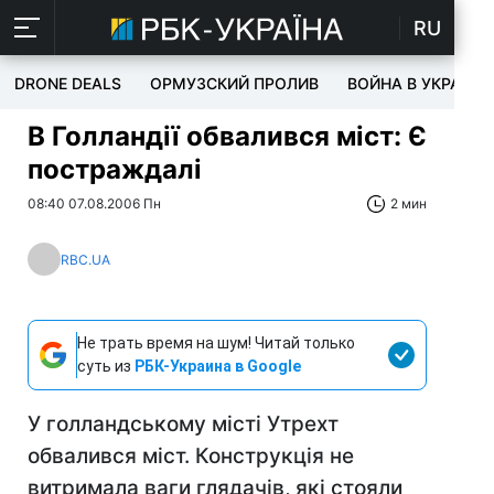
RU
DRONE DEALS
ОРМУЗСКИЙ ПРОЛИВ
ВОЙНА В УКРАИНЕ
В Голландії обвалився міст: Є
постраждалі
08:40 07.08.2006 Пн
2 мин
RBC.UA
Не трать время на шум! Читай только
суть из
РБК-Украина в Google
У голландському місті Утрехт
обвалився міст. Конструкція не
витримала ваги глядачів, які стояли