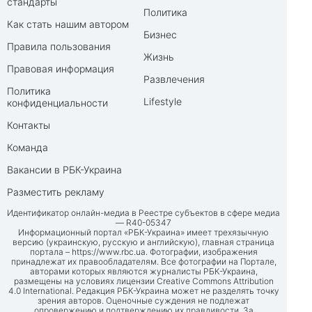
стандарты
Политика
Как стать нашим автором
Бизнес
Правила пользования
Жизнь
Правовая информация
Развлечения
Политика
Lifestyle
конфиденциальности
Контакты
Команда
Вакансии в РБК-Украина
Разместить рекламу
Идентификатор онлайн-медиа в Реестре субъектов в сфере медиа
— R40-05347
Информационный портал «РБК-Украина» имеет трехязычную
версию (украинскую, русскую и английскую), главная страница
портала –
https://www.rbc.ua
. Фотографии, изображения
принадлежат их правообладателям. Все фотографии на Портале,
авторами которых являются журналисты РБК-Украина,
размещены на условиях лицензии Creative Commons Attribution
4.0 International. Редакция РБК-Украина может не разделять точку
зрения авторов. Оценочные суждения не подлежат
опровержению и подтверждению их правдивости. За