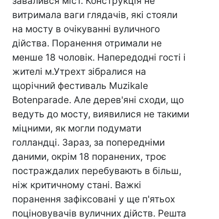
завалився міст. Конструкція не
витримала ваги глядачів, які стояли
на мосту в очікуванні вуличного
дійства. Поранення отримали не
менше 18 чоловік. Напередодні гості і
жителі м.Утрехт зібралися на
щорічний фестиваль Muzikale
Botenparade. Але дерев'яні сходи, що
ведуть до мосту, виявилися не такими
міцними, як могли подумати
голландці. Зараз, за попередніми
даними, окрім 18 поранених, троє
постраждалих перебувають в більш,
ніж критичному стані. Важкі
поранення зафіксовані у ще п'ятьох
поціновувачів вуличних дійств. Решта