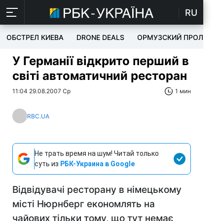
RU
ОБСТРЕЛ КИЕВА
DRONE DEALS
ОРМУЗСКИЙ ПРОЛИВ
У Германії відкрито перший в
світі автоматичний ресторан
11:04 29.08.2007 Ср
1 мин
RBC.UA
Не трать время на шум! Читай только
суть из
РБК-Украина в Google
Відвідувачі ресторану в німецькому
місті Нюрнберг економлять на
чайових тільки тому, що тут немає