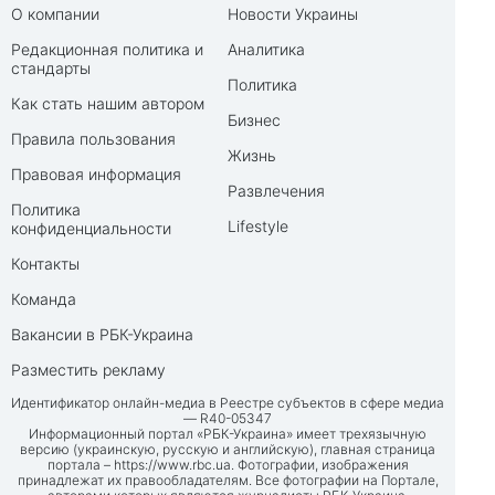
О компании
Новости Украины
Редакционная политика и
Аналитика
стандарты
Политика
Как стать нашим автором
Бизнес
Правила пользования
Жизнь
Правовая информация
Развлечения
Политика
Lifestyle
конфиденциальности
Контакты
Команда
Вакансии в РБК-Украина
Разместить рекламу
Идентификатор онлайн-медиа в Реестре субъектов в сфере медиа
— R40-05347
Информационный портал «РБК-Украина» имеет трехязычную
версию (украинскую, русскую и английскую), главная страница
портала –
https://www.rbc.ua
. Фотографии, изображения
принадлежат их правообладателям. Все фотографии на Портале,