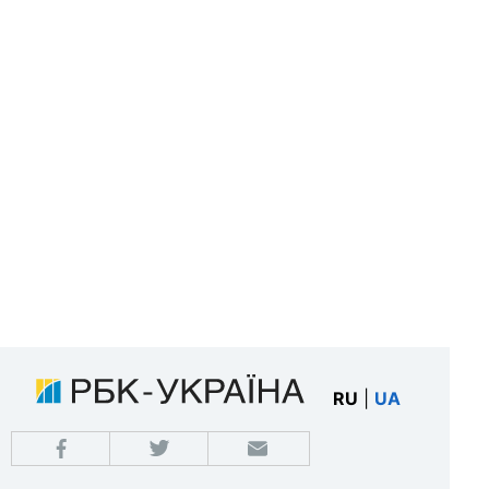
RU
|
UA