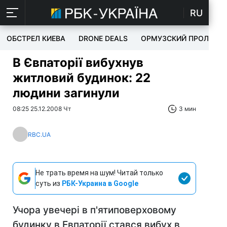
RU
ОБСТРЕЛ КИЕВА
DRONE DEALS
ОРМУЗСКИЙ ПРОЛИВ
В Євпаторії вибухнув
житловий будинок: 22
людини загинули
08:25 25.12.2008 Чт
3 мин
RBC.UA
Не трать время на шум! Читай только
суть из
РБК-Украина в Google
Учора увечері в п'ятиповерховому
будинку в Евпаторії стався вибух в