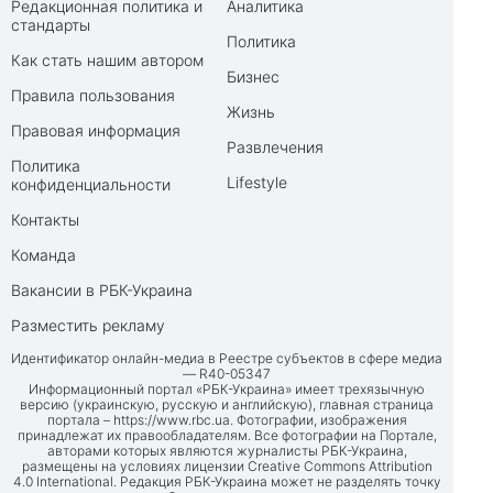
Редакционная политика и
Аналитика
стандарты
Политика
Как стать нашим автором
Бизнес
Правила пользования
Жизнь
Правовая информация
Развлечения
Политика
Lifestyle
конфиденциальности
Контакты
Команда
Вакансии в РБК-Украина
Разместить рекламу
Идентификатор онлайн-медиа в Реестре субъектов в сфере медиа
— R40-05347
Информационный портал «РБК-Украина» имеет трехязычную
версию (украинскую, русскую и английскую), главная страница
портала –
https://www.rbc.ua
. Фотографии, изображения
принадлежат их правообладателям. Все фотографии на Портале,
авторами которых являются журналисты РБК-Украина,
размещены на условиях лицензии Creative Commons Attribution
4.0 International. Редакция РБК-Украина может не разделять точку