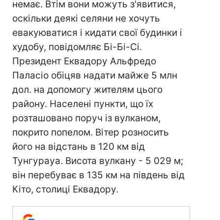
немає. Втім вони можуть з'явитися,
оскільки деякі селяни не хочуть
евакуюватися і кидати свої будинки і
худобу, повідомляє Бі-Бі-Сі.
Президент Еквадору Альфредо
Паласіо обіцяв надати майже 5 млн
дол. на допомогу жителям цього
району. Населені пункти, що їх
розташовано поруч із вулканом,
покрито попелом. Вітер розносить
його на відстань в 120 км від
Тунгурауа. Висота вулкану - 5 029 м;
він перебуває в 135 км на південь від
Кіто, столиці Еквадору.