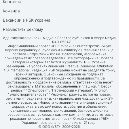
Контакты
Команда
Вакансии в РБК-Украина
Разместить рекламу
Идентификатор онлайн-медиа в Реестре субъектов в сфере медиа
— R40-05347
Информационный портал «РБК-Украина» имеет трехязычную
версию (украинскую, русскую и английскую), главная страница
портала –
https://www.rbc.ua
. Фотографии, изображения
принадлежат их правообладателям. Все фотографии на Портале,
авторами которых являются журналисты РБК-Украина,
размещены на условиях лицензии Creative Commons Attribution
4.0 International. Редакция РБК-Украина может не разделять точку
зрения авторов. Оценочные суждения не подлежат
опровержению и подтверждению их правдивости. За
достоверность и содержание рекламы ответственность несет
рекламодатель. Материалы, обозначенные плашкой: "Пресс-
релизы", "Спецпроект", "Партнерский материал", "Promo",
"Благотворительность", "Резонанс" размещаются на правах
рекламы и предназначены, как правило, для лиц, достигших 21-
летнего возраста. «Новости компании» – это информационный
формат, охватывающий новости, события и объявления,
связанные с деятельностью компаний, базирующиеся на
прессрелизах, выпускаемых самими компаниями, и за которые
редакция не несет ответственности. Онлайн-медиа «РБК-
Украина» предназначено для лиц от 21 года.
© ООО «УБТ», 2006-2026.