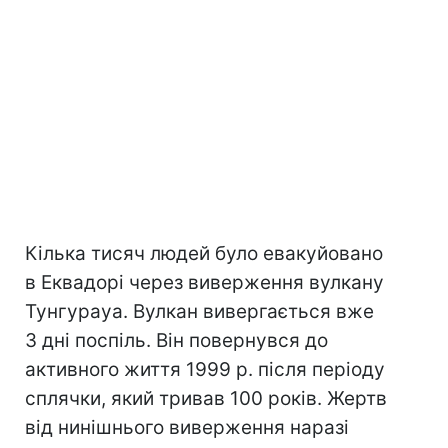
Кілька тисяч людей було евакуйовано
в Еквадорі через виверження вулкану
Тунгурауа. Вулкан вивергається вже
3 дні поспіль. Він повернувся до
активного життя 1999 р. після періоду
сплячки, який тривав 100 років. Жертв
від нинішнього виверження наразі