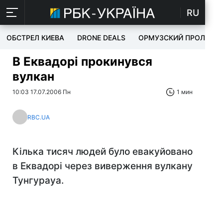
RU
ОБСТРЕЛ КИЕВА
DRONE DEALS
ОРМУЗСКИЙ ПРОЛИВ
В Еквадорі прокинувся
вулкан
10:03 17.07.2006 Пн
1 мин
RBC.UA
Кілька тисяч людей було евакуйовано
в Еквадорі через виверження вулкану
Тунгурауа.