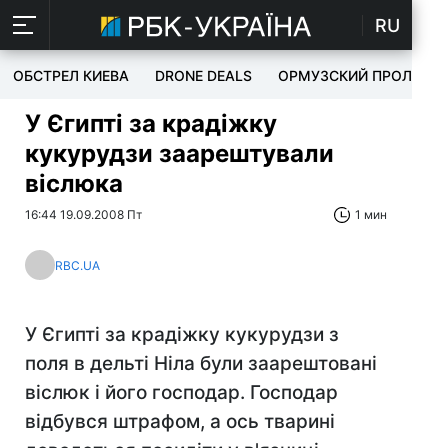
RU
ОБСТРЕЛ КИЕВА
DRONE DEALS
ОРМУЗСКИЙ ПРОЛИВ
У Єгипті за крадіжку
кукурудзи заарештували
віслюка
16:44 19.09.2008 Пт
1 мин
RBC.UA
У Єгипті за крадіжку кукурудзи з
поля в дельті Ніла були заарештовані
віслюк і його господар. Господар
відбувся штрафом, а ось тварині