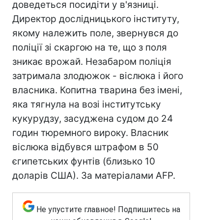
доведеться посидіти у в'язниці.
Директор дослідницького інституту,
якому належить поле, звернувся до
поліції зі скаргою на те, що з поля
зникає врожай. Незабаром поліція
затримала злодюжок - віслюка і його
власника. Копитна тварина без імені,
яка тягнула на возі інститутську
кукурудзу, засуджена судом до 24
годин тюремного вироку. Власник
віслюка відбувся штрафом в 50
єгипетських фунтів (близько 10
доларів США). За матеріалами AFP.
Не упустите главное! Подпишитесь на