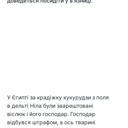
доведеться посидіти у в'язниці.
У Єгипті за крадіжку кукурудзи з поля
в дельті Ніла були заарештовані
віслюк і його господар. Господар
відбувся штрафом, а ось тварині