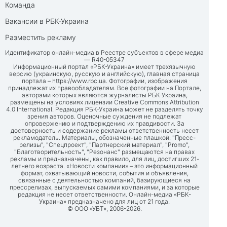
Команда
Вакансии в РБК-Украина
Разместить рекламу
Идентификатор онлайн-медиа в Реестре субъектов в сфере медиа
— R40-05347
Информационный портал «РБК-Украина» имеет трехязычную
версию (украинскую, русскую и английскую), главная страница
портала –
https://www.rbc.ua
. Фотографии, изображения
принадлежат их правообладателям. Все фотографии на Портале,
авторами которых являются журналисты РБК-Украина,
размещены на условиях лицензии Creative Commons Attribution
4.0 International. Редакция РБК-Украина может не разделять точку
зрения авторов. Оценочные суждения не подлежат
опровержению и подтверждению их правдивости. За
достоверность и содержание рекламы ответственность несет
рекламодатель. Материалы, обозначенные плашкой: "Пресс-
релизы", "Спецпроект", "Партнерский материал", "Promo",
"Благотворительность", "Резонанс" размещаются на правах
рекламы и предназначены, как правило, для лиц, достигших 21-
летнего возраста. «Новости компании» – это информационный
формат, охватывающий новости, события и объявления,
связанные с деятельностью компаний, базирующиеся на
прессрелизах, выпускаемых самими компаниями, и за которые
редакция не несет ответственности. Онлайн-медиа «РБК-
Украина» предназначено для лиц от 21 года.
© ООО «УБТ», 2006-2026.