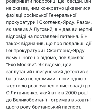
розкривати подробиці цієї бесіди. Він
не сказав, чим конкретно цікавилися
фахівці російської Генеральної
прокуратури і Скотленд-Ярду. Разом,
як заявив А.Луговий, він дав вичерпні
відповіді на поставлені питання. Він
також відзначив, що про подальші дії
Генпрокуратури і Сконтленд-Ярду
йому нічого не відомо, повідомляє
"Ехо Москви". Як відомо, цей
заплутаний шпигунський детектив з
багатьма невідомими і поки однією
жертвою розпочався в листопаді ц.р.
О.Литвиненко, який втік в 2000 році
до Великобританії і отримав в жовтні
цього року британський паспорт,