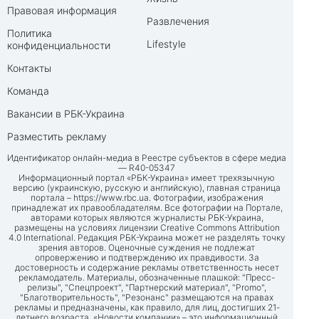
Правовая информация
Развлечения
Политика
Lifestyle
конфиденциальности
Контакты
Команда
Вакансии в РБК-Украина
Разместить рекламу
Идентификатор онлайн-медиа в Реестре субъектов в сфере медиа
— R40-05347
Информационный портал «РБК-Украина» имеет трехязычную
версию (украинскую, русскую и английскую), главная страница
портала –
https://www.rbc.ua
. Фотографии, изображения
принадлежат их правообладателям. Все фотографии на Портале,
авторами которых являются журналисты РБК-Украина,
размещены на условиях лицензии Creative Commons Attribution
4.0 International. Редакция РБК-Украина может не разделять точку
зрения авторов. Оценочные суждения не подлежат
опровержению и подтверждению их правдивости. За
достоверность и содержание рекламы ответственность несет
рекламодатель. Материалы, обозначенные плашкой: "Пресс-
релизы", "Спецпроект", "Партнерский материал", "Promo",
"Благотворительность", "Резонанс" размещаются на правах
рекламы и предназначены, как правило, для лиц, достигших 21-
летнего возраста. «Новости компании» – это информационный