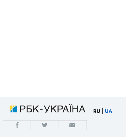
RU
|
UA