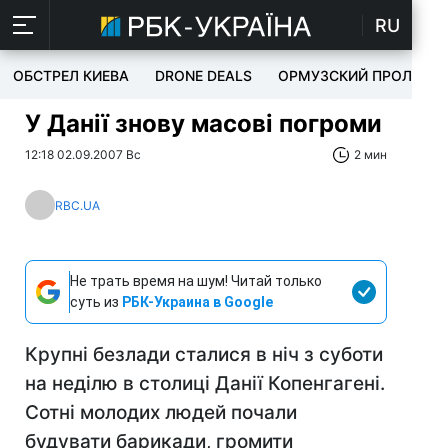
RU
ОБСТРЕЛ КИЕВА
DRONE DEALS
ОРМУЗСКИЙ ПРОЛИВ
У Данії знову масові погроми
12:18 02.09.2007 Вс
2 мин
RBC.UA
Не трать время на шум! Читай только
суть из
РБК-Украина в Google
Крупні безлади сталися в ніч з суботи
на неділю в столиці Данії Копенгагені.
Сотні молодих людей почали
будувати барикади, громити