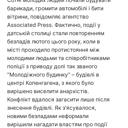
Сотні молодих людей почали будувати
барикади, громити автомобілі і бити
вітрини, повідомляє агентство
Associated Press. Фактично, події у
датській столиці стали повторенням
безладів лютого цього року, коли в
місті проходило протистояння між
молодими людьми та співробітниками
поліції з приводу долі так званого
"Молодіжного будинку" – будівлі в
центрі Копенгагена, з якого було
вирішено виселити анархістів.
Конфлікт вдалося загасити лише після
знесення будівлі. Як з'ясувалося,
новими безладами неформали
вирішили нагадати властям про події