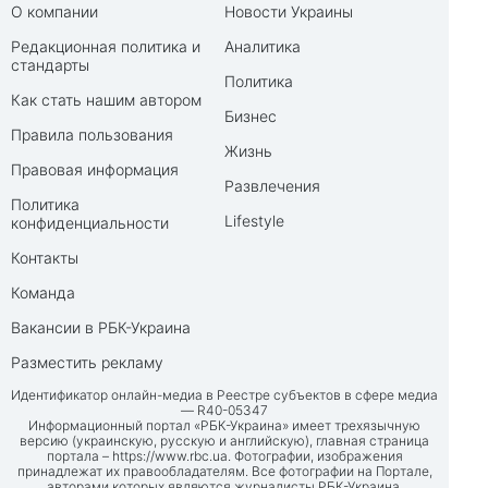
О компании
Новости Украины
Редакционная политика и
Аналитика
стандарты
Политика
Как стать нашим автором
Бизнес
Правила пользования
Жизнь
Правовая информация
Развлечения
Политика
Lifestyle
конфиденциальности
Контакты
Команда
Вакансии в РБК-Украина
Разместить рекламу
Идентификатор онлайн-медиа в Реестре субъектов в сфере медиа
— R40-05347
Информационный портал «РБК-Украина» имеет трехязычную
версию (украинскую, русскую и английскую), главная страница
портала –
https://www.rbc.ua
. Фотографии, изображения
принадлежат их правообладателям. Все фотографии на Портале,
авторами которых являются журналисты РБК-Украина,