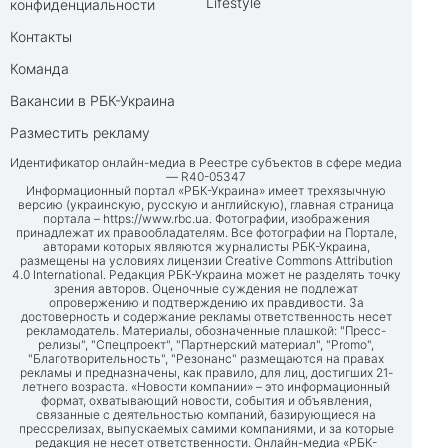
Lifestyle
конфиденциальности
Контакты
Команда
Вакансии в РБК-Украина
Разместить рекламу
Идентификатор онлайн-медиа в Реестре субъектов в сфере медиа
— R40-05347
Информационный портал «РБК-Украина» имеет трехязычную
версию (украинскую, русскую и английскую), главная страница
портала –
https://www.rbc.ua
. Фотографии, изображения
принадлежат их правообладателям. Все фотографии на Портале,
авторами которых являются журналисты РБК-Украина,
размещены на условиях лицензии Creative Commons Attribution
4.0 International. Редакция РБК-Украина может не разделять точку
зрения авторов. Оценочные суждения не подлежат
опровержению и подтверждению их правдивости. За
достоверность и содержание рекламы ответственность несет
рекламодатель. Материалы, обозначенные плашкой: "Пресс-
релизы", "Спецпроект", "Партнерский материал", "Promo",
"Благотворительность", "Резонанс" размещаются на правах
рекламы и предназначены, как правило, для лиц, достигших 21-
летнего возраста. «Новости компании» – это информационный
формат, охватывающий новости, события и объявления,
связанные с деятельностью компаний, базирующиеся на
прессрелизах, выпускаемых самими компаниями, и за которые
редакция не несет ответственности. Онлайн-медиа «РБК-