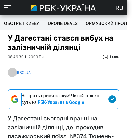
RU
ОБСТРЕЛ КИЕВА
DRONE DEALS
ОРМУЗСКИЙ ПРОЛИВ
У Дагестані стався вибух на
залізничній ділянці
08:46 30.11.2009 Пн
1 мин
RBC.UA
Не трать время на шум! Читай только
суть из
РБК-Украина в Google
У Дагестані сьогодні вранці на
залізничній ділянці, де проходив
пасажирський поїзд №374 Тюмень-