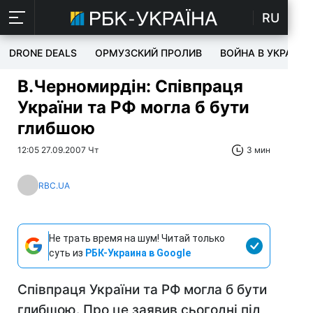
RU
DRONE DEALS
ОРМУЗСКИЙ ПРОЛИВ
ВОЙНА В УКРАИНЕ
В.Черномирдін: Співпраця
України та РФ могла б бути
глибшою
12:05 27.09.2007 Чт
3 мин
RBC.UA
Не трать время на шум! Читай только
суть из
РБК-Украина в Google
Співпраця України та РФ могла б бути
глибшою. Про це заявив сьогодні під