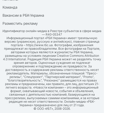
Команда
Вакансии в РБК-Украина
Разместить рекламу
Идентификатор онлайн-медиа в Реестре субъектов в сфере медиа
— R40-05347
Информационный портал «РБК-Украина» имеет трехязычную
версию (украинскую, русскую и английскую), главная страница
портала –
https://www.rbc.ua
. Фотографии, изображения
принадлежат их правообладателям. Все фотографии на Портале,
авторами которых являются журналисты РБК-Украина,
размещены на условиях лицензии Creative Commons Attribution
4.0 International. Редакция РБК-Украина может не разделять точку
зрения авторов. Оценочные суждения не подлежат
опровержению и подтверждению их правдивости. За
достоверность и содержание рекламы ответственность несет
рекламодатель. Материалы, обозначенные плашкой: "Пресс-
релизы", "Спецпроект", "Партнерский материал", "Promo",
"Благотворительность", "Резонанс" размещаются на правах
рекламы и предназначены, как правило, для лиц, достигших 21-
летнего возраста. «Новости компании» – это информационный
формат, охватывающий новости, события и объявления,
связанные с деятельностью компаний, базирующиеся на
прессрелизах, выпускаемых самими компаниями, и за которые
редакция не несет ответственности. Онлайн-медиа «РБК-
Украина» предназначено для лиц от 21 года.
© ООО «УБТ», 2006-2026.