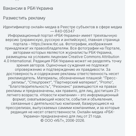
Вакансии в РБК-Украина
Разместить рекламу
Идентификатор онлайн-медиа в Реестре субъектов в сфере медиа
— R40-05347
Информационный портал «РБК-Украина» имеет трехязычную
версию (украинскую, русскую и английскую), главная страница
портала –
https://www.rbc.ua
. Фотографии, изображения
принадлежат их правообладателям. Все фотографии на Портале,
авторами которых являются журналисты РБК-Украина,
размещены на условиях лицензии Creative Commons Attribution
4.0 International. Редакция РБК-Украина может не разделять точку
зрения авторов. Оценочные суждения не подлежат
опровержению и подтверждению их правдивости. За
достоверность и содержание рекламы ответственность несет
рекламодатель. Материалы, обозначенные плашкой: "Пресс-
релизы", "Спецпроект", "Партнерский материал", "Promo",
"Благотворительность", "Резонанс" размещаются на правах
рекламы и предназначены, как правило, для лиц, достигших 21-
летнего возраста. «Новости компании» – это информационный
формат, охватывающий новости, события и объявления,
связанные с деятельностью компаний, базирующиеся на
прессрелизах, выпускаемых самими компаниями, и за которые
редакция не несет ответственности. Онлайн-медиа «РБК-
Украина» предназначено для лиц от 21 года.
© ООО «УБТ», 2006-2026.