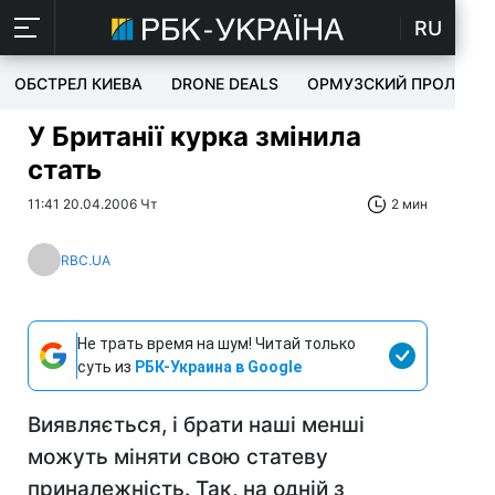
RU
ОБСТРЕЛ КИЕВА
DRONE DEALS
ОРМУЗСКИЙ ПРОЛИВ
У Британії курка змінила
стать
11:41 20.04.2006 Чт
2 мин
RBC.UA
Не трать время на шум! Читай только
суть из
РБК-Украина в Google
Виявляється, і брати наші менші
можуть міняти свою статеву
приналежність. Так, на одній з