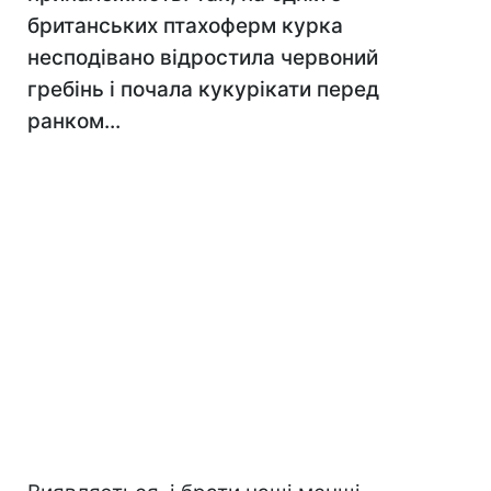
британських птахоферм курка
несподівано відростила червоний
гребінь і почала кукурікати перед
ранком...