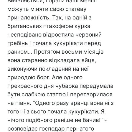
Виявляється, і брати наші менші
можуть міняти свою статеву
приналежність. Так, на одній з
британських птахоферм курка
несподівано відростила червоний
гребінь і почала кукурікати перед
ранком... Протягом восьми місяців
вона старанно відкладала яйця,
виконуючи покладений на неї
природою борг. Але одного
прекрасного дня чубарка передумала
бути слабкою статтю і перетворилася
на півня. "Одного разу вранці вона ні з
того ні з сього почала кукурікати. Я
нічого подібного раніше не бачив!" -
розповідає господар пернатого