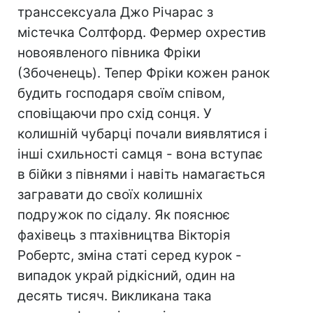
транссексуала Джо Річарас з
містечка Солтфорд. Фермер охрестив
новоявленого півника Фріки
(Збоченець). Тепер Фріки кожен ранок
будить господаря своїм співом,
сповіщаючи про схід сонця. У
колишній чубарці почали виявлятися і
інші схильності самця - вона вступає
в бійки з півнями і навіть намагається
загравати до своїх колишніх
подружок по сідалу. Як пояснює
фахівець з птахівництва Вікторія
Робертс, зміна статі серед курок -
випадок украй рідкісний, один на
десять тисяч. Викликана така