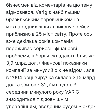
бізнесмен від коментарів на цю тему
відмовився. Varig є найбільшим
бразильським перевізником на
міжнародних лініях і виконує рейси
приблизно в 25 міст світу. Проте ось
вже декілька років компанія
переживає серйозні фінансові
проблеми, її борги складають близько
3,9 млрд дол. Фінансові показники
компанії за минулий рік не відомі, але
в 2004 році виручка склала 3,15 млрд
дол. а збиток - 32,7 млн дол. З
середини минулого року VARIG
знаходиться під зовнішнім
управлінням, введеним судом Ріо-де-