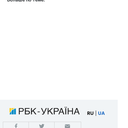
RU
|
UA