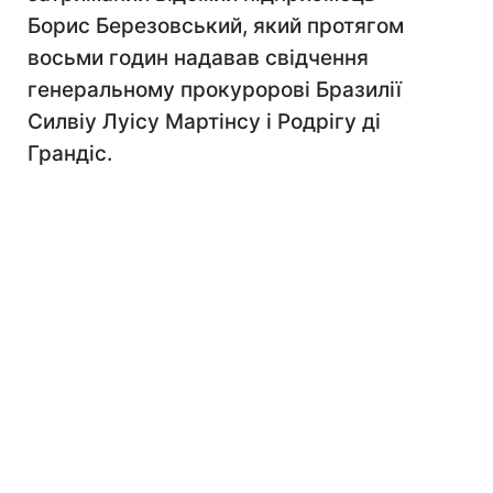
Борис Березовський, який протягом
восьми годин надавав свідчення
генеральному прокуророві Бразилії
Силвіу Луісу Мартінсу і Родрігу ді
Грандіс.