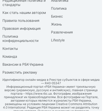
Редакционная политика и
Аналитика
стандарты
Политика
Как стать нашим автором
Бизнес
Правила пользования
Жизнь
Правовая информация
Развлечения
Политика
Lifestyle
конфиденциальности
Контакты
Команда
Вакансии в РБК-Украина
Разместить рекламу
Идентификатор онлайн-медиа в Реестре субъектов в сфере медиа
— R40-05347
Информационный портал «РБК-Украина» имеет трехязычную
версию (украинскую, русскую и английскую), главная страница
портала –
https://www.rbc.ua
. Фотографии, изображения
принадлежат их правообладателям. Все фотографии на Портале,
авторами которых являются журналисты РБК-Украина,
размещены на условиях лицензии Creative Commons Attribution
4.0 International. Редакция РБК-Украина может не разделять точку
зрения авторов. Оценочные суждения не подлежат