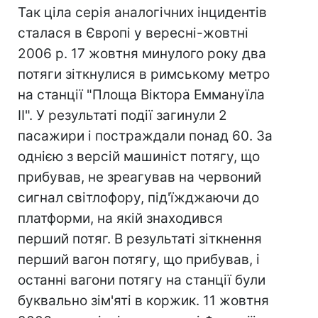
Так ціла серія аналогічних інцидентів
сталася в Європі у вересні-жовтні
2006 р. 17 жовтня минулого року два
потяги зіткнулися в римському метро
на станції "Площа Віктора Еммануїла
II". У результаті події загинули 2
пасажири і постраждали понад 60. За
однією з версій машиніст потягу, що
прибував, не зреагував на червоний
сигнал світлофору, під'їжджаючи до
платформи, на якій знаходився
перший потяг. В результаті зіткнення
перший вагон потягу, що прибував, і
останні вагони потягу на станції були
буквально зім'яті в коржик. 11 жовтня