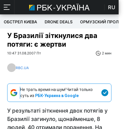
RU
ОБСТРЕЛ КИЕВА
DRONE DEALS
ОРМУЗСКИЙ ПРОЛИВ
У Бразилії зіткнулися два
потяги: є жертви
10:47 31.08.2007 Пт
2 мин
RBC.UA
Не трать время на шум! Читай только
суть из
РБК-Украина в Google
У результаті зіткнення двох потягів у
Бразилії загинуло, щонайменше, 8
людей, 40 отримали поранення. На