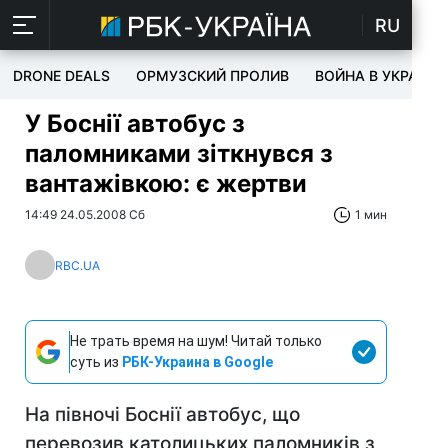
RU
DRONE DEALS
ОРМУЗСКИЙ ПРОЛИВ
ВОЙНА В УКРАИНЕ
У Боснії автобус з
паломниками зіткнувся з
вантажівкою: є жертви
14:49 24.05.2008 Сб
1 мин
RBC.UA
Не трать время на шум! Читай только
суть из
РБК-Украина в Google
На півночі Боснії автобус, що
перевозив католицьких паломників з