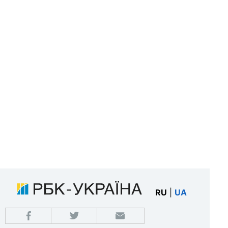
RU
|
UA