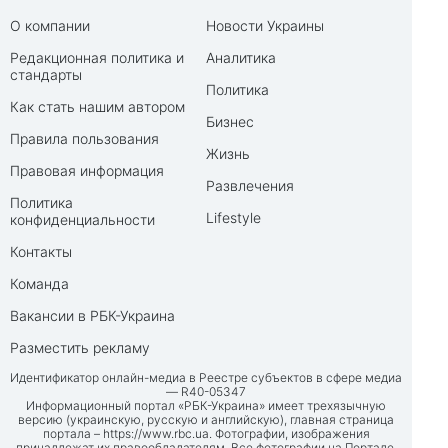
О компании
Новости Украины
Редакционная политика и
Аналитика
стандарты
Политика
Как стать нашим автором
Бизнес
Правила пользования
Жизнь
Правовая информация
Развлечения
Политика
Lifestyle
конфиденциальности
Контакты
Команда
Вакансии в РБК-Украина
Разместить рекламу
Идентификатор онлайн-медиа в Реестре субъектов в сфере медиа
— R40-05347
Информационный портал «РБК-Украина» имеет трехязычную
версию (украинскую, русскую и английскую), главная страница
портала –
https://www.rbc.ua
. Фотографии, изображения
принадлежат их правообладателям. Все фотографии на Портале,