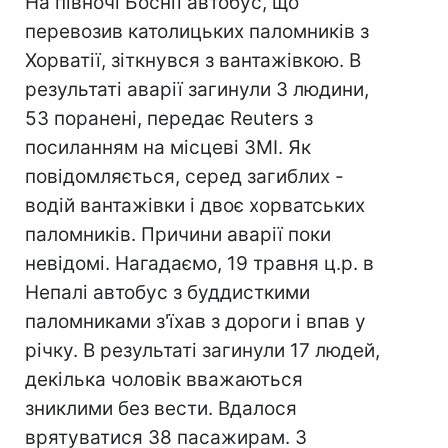
На півночі Боснії автобус, що
перевозив католицьких паломників з
Хорватії, зіткнувся з вантажівкою. В
результаті аварії загинули 3 людини,
53 поранені, передає Reuters з
посиланням на місцеві ЗМІ. Як
повідомляється, серед загиблих -
водій вантажівки і двоє хорватських
паломників. Причини аварії поки
невідомі. Нагадаємо, 19 травня ц.р. в
Непалі автобус з буддисткими
паломниками з'їхав з дороги і впав у
річку. В результаті загинули 17 людей,
декілька чоловік вважаються
зниклими без вести. Вдалося
врятуватися 38 пасажирам. 3