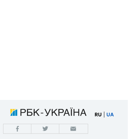
RU
|
UA