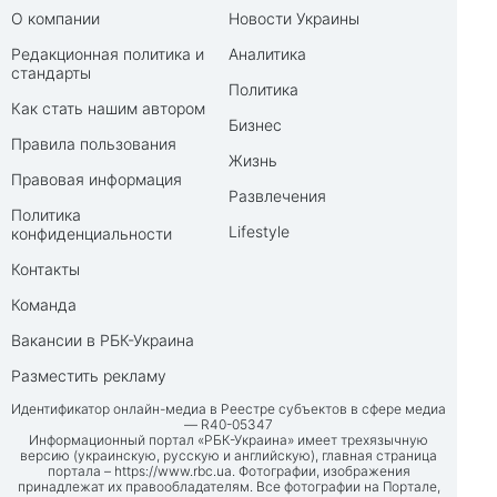
О компании
Новости Украины
Редакционная политика и
Аналитика
стандарты
Политика
Как стать нашим автором
Бизнес
Правила пользования
Жизнь
Правовая информация
Развлечения
Политика
Lifestyle
конфиденциальности
Контакты
Команда
Вакансии в РБК-Украина
Разместить рекламу
Идентификатор онлайн-медиа в Реестре субъектов в сфере медиа
— R40-05347
Информационный портал «РБК-Украина» имеет трехязычную
версию (украинскую, русскую и английскую), главная страница
портала –
https://www.rbc.ua
. Фотографии, изображения
принадлежат их правообладателям. Все фотографии на Портале,