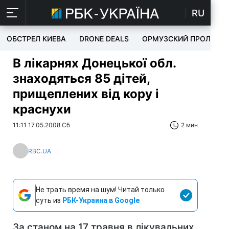
RU
ОБСТРЕЛ КИЕВА
DRONE DEALS
ОРМУЗСКИЙ ПРОЛИВ
В лікарнях Донецької обл.
знаходяться 85 дітей,
прищеплених від кору і
краснухи
11:11 17.05.2008 Сб
2 мин
RBC.UA
Не трать время на шум! Читай только
суть из
РБК-Украина в Google
За станом на 17 травня в лікувальних