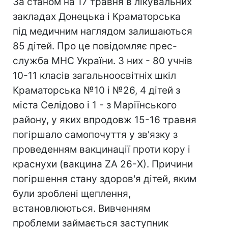
За станом на 17 травня в лікувальних
закладах Донецька і Краматорська
під медичним наглядом залишаються
85 дітей. Про це повідомляє прес-
служба МНС України. З них - 80 учнів
10-11 класів загальноосвітніх шкіл
Краматорська №10 і №26, 4 дітей з
міста Селідово і 1 - з Маріїнського
району, у яких впродовж 15-16 травня
погіршало самопочуття у зв'язку з
проведенням вакцинації проти кору і
краснухи (вакцина ZA 26-Х). Причини
погіршення стану здоров'я дітей, яким
були зроблені щеплення,
встановлюються. Вивченням
проблеми займається заступник