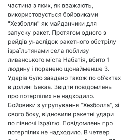
частина з яких, як вважають,
використовується бойовиками
"Хезболли" як майданчики для
запуску ракет. Протягом одного з
рейдів унаслідок ракетного обстрілу
ізраїльтянами села поблизу
ливанського міста Набатія, вбито 1
людину і поранено щонайменше 3.
Ударів було завдано також по об'єктах
в долині Бекаa. Звідти повідомлень
про потерпілих не надходило.
Бойовики з угрупування "Хезболла", зі
свого боку, відновили ракетні удари
по півночі Ізраїлю. Повідомлень про
потерпілих не надходило. В четвер