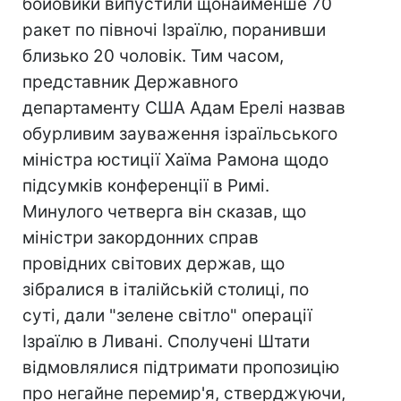
бойовики випустили щонайменше 70
ракет по півночі Ізраїлю, поранивши
близько 20 чоловік. Тим часом,
представник Державного
департаменту США Адам Ерелі назвав
обурливим зауваження ізраїльського
міністра юстиції Хаїма Рамона щодо
підсумків конференції в Римі.
Минулого четверга він сказав, що
міністри закордонних справ
провідних світових держав, що
зібралися в італійській столиці, по
суті, дали "зелене світло" операції
Ізраїлю в Ливані. Сполучені Штати
відмовлялися підтримати пропозицію
про негайне перемир'я, стверджуючи,