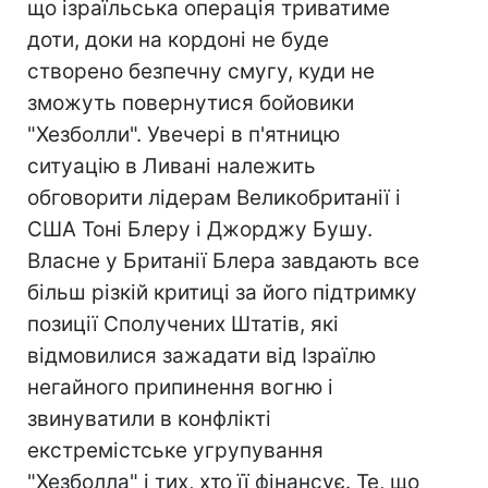
що ізраїльська операція триватиме
доти, доки на кордоні не буде
створено безпечну смугу, куди не
зможуть повернутися бойовики
"Хезболли". Увечері в п'ятницю
ситуацію в Ливані належить
обговорити лідерам Великобританії і
США Тоні Блеру і Джорджу Бушу.
Власне у Британії Блера завдають все
більш різкій критиці за його підтримку
позиції Сполучених Штатів, які
відмовилися зажадати від Ізраїлю
негайного припинення вогню і
звинуватили в конфлікті
екстремістське угрупування
"Хезболла" і тих, хто її фінансує. Те, що