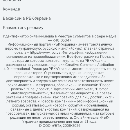
Команда
Вакансии в РБК-Украина
Разместить рекламу
Идентификатор онлайн-медиа в Реестре субъектов в сфере медиа
— R40-05347
Информационный портал «РБК-Украина» имеет трехязычную
версию (украинскую, русскую и английскую), главная страница
портала –
https://www.rbc.ua
. Фотографии, изображения
принадлежат их правообладателям. Все фотографии на Портале,
авторами которых являются журналисты РБК-Украина,
размещены на условиях лицензии Creative Commons Attribution
4.0 International. Редакция РБК-Украина может не разделять точку
зрения авторов. Оценочные суждения не подлежат
опровержению и подтверждению их правдивости. За
достоверность и содержание рекламы ответственность несет
рекламодатель. Материалы, обозначенные плашкой: "Пресс-
релизы", "Спецпроект", "Партнерский материал", "Promo",
"Благотворительность", "Резонанс" размещаются на правах
рекламы и предназначены, как правило, для лиц, достигших 21-
летнего возраста. «Новости компании» – это информационный
формат, охватывающий новости, события и объявления,
связанные с деятельностью компаний, базирующиеся на
прессрелизах, выпускаемых самими компаниями, и за которые
редакция не несет ответственности. Онлайн-медиа «РБК-
Украина» предназначено для лиц от 21 года.
© ООО «УБТ», 2006-2026.