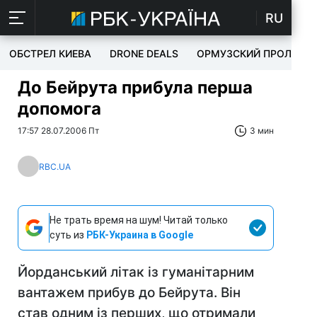
RU
ОБСТРЕЛ КИЕВА
DRONE DEALS
ОРМУЗСКИЙ ПРОЛИВ
До Бейрута прибула перша
допомога
17:57 28.07.2006 Пт
3 мин
RBC.UA
Не трать время на шум! Читай только
суть из
РБК-Украина в Google
Йорданський літак із гуманітарним
вантажем прибув до Бейрута. Він
став одним із перших, що отримали