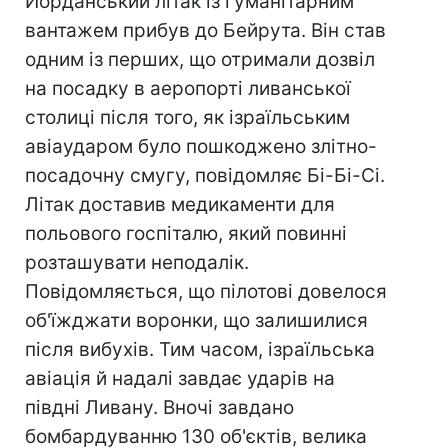
Йорданський літак із гуманітарним
вантажем прибув до Бейрута. Він став
одним із перших, що отримали дозвіл
на посадку в аеропорті ливанської
столиці після того, як ізраїльським
авіаударом було пошкоджено злітно-
посадочну смугу, повідомляє Бі-Бі-Сі.
Літак доставив медикаменти для
польового госпіталю, який повинні
розташувати неподалік.
Повідомляється, що пілотові довелося
об'їжджати воронки, що залишилися
після вибухів. Тим часом, ізраїльська
авіація й надалі завдає ударів на
півдні Ливану. Вночі завдано
бомбардуванню 130 об'єктів, велика