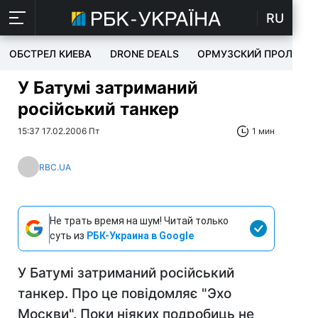
RU
ОБСТРЕЛ КИЕВА
DRONE DEALS
ОРМУЗСКИЙ ПРОЛИВ
У Батумі затриманий
російський танкер
15:37 17.02.2006 Пт
1 мин
RBC.UA
Не трать время на шум! Читай только
суть из
РБК-Украина в Google
У Батумі затриманий російський
танкер. Про це повідомляє "Эхо
Москви". Поки ніяких подробиць не