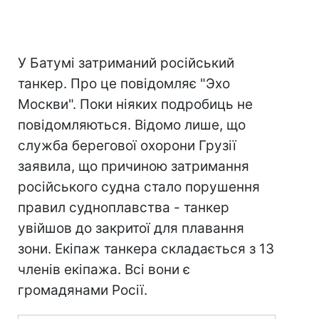
У Батумі затриманий російський
танкер. Про це повідомляє "Эхо
Москви". Поки ніяких подробиць не
повідомляються. Відомо лише, що
служба берегової охорони Грузії
заявила, що причиною затримання
російського судна стало порушення
правил судноплавства - танкер
увійшов до закритої для плавання
зони. Екіпаж танкера складається з 13
членів екіпажа. Всі вони є
громадянами Росії.