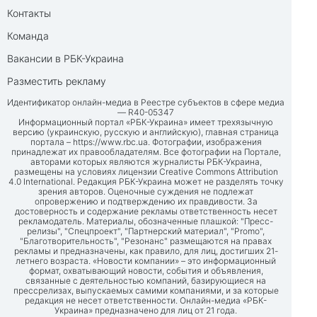
Контакты
Команда
Вакансии в РБК-Украина
Разместить рекламу
Идентификатор онлайн-медиа в Реестре субъектов в сфере медиа
— R40-05347
Информационный портал «РБК-Украина» имеет трехязычную
версию (украинскую, русскую и английскую), главная страница
портала –
https://www.rbc.ua
. Фотографии, изображения
принадлежат их правообладателям. Все фотографии на Портале,
авторами которых являются журналисты РБК-Украина,
размещены на условиях лицензии Creative Commons Attribution
4.0 International. Редакция РБК-Украина может не разделять точку
зрения авторов. Оценочные суждения не подлежат
опровержению и подтверждению их правдивости. За
достоверность и содержание рекламы ответственность несет
рекламодатель. Материалы, обозначенные плашкой: "Пресс-
релизы", "Спецпроект", "Партнерский материал", "Promo",
"Благотворительность", "Резонанс" размещаются на правах
рекламы и предназначены, как правило, для лиц, достигших 21-
летнего возраста. «Новости компании» – это информационный
формат, охватывающий новости, события и объявления,
связанные с деятельностью компаний, базирующиеся на
прессрелизах, выпускаемых самими компаниями, и за которые
редакция не несет ответственности. Онлайн-медиа «РБК-
Украина» предназначено для лиц от 21 года.