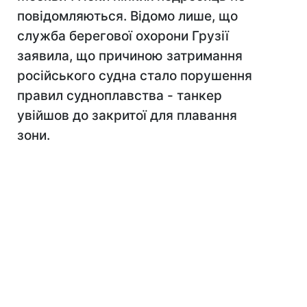
повідомляються. Відомо лише, що
служба берегової охорони Грузії
заявила, що причиною затримання
російського судна стало порушення
правил судноплавства - танкер
увійшов до закритої для плавання
зони.