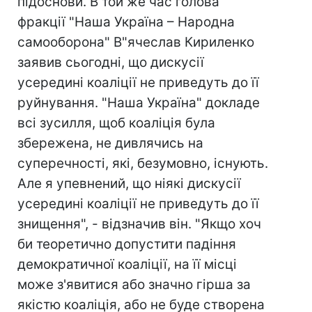
підоснови. В той же час голова
фракції "Наша Україна – Народна
самооборона" В"ячеслав Кириленко
заявив сьогодні, що дискусії
усередині коаліції не приведуть до її
руйнування. "Наша Україна" докладе
всі зусилля, щоб коаліція була
збережена, не дивлячись на
суперечності, які, безумовно, існують.
Але я упевнений, що ніякі дискусії
усередині коаліції не приведуть до її
знищення", - відзначив він. "Якщо хоч
би теоретично допустити падіння
демократичної коаліції, на її місці
може з'явитися або значно гірша за
якістю коаліція, або не буде створена