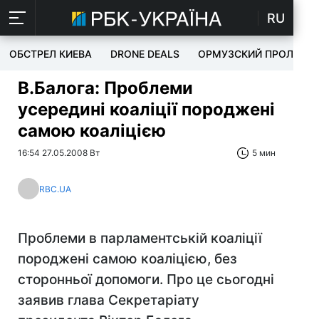
RU
ОБСТРЕЛ КИЕВА
DRONE DEALS
ОРМУЗСКИЙ ПРОЛИВ
В.Балога: Проблеми
усередині коаліції породжені
самою коаліцією
16:54 27.05.2008 Вт
5 мин
RBC.UA
Проблеми в парламентській коаліції
породжені самою коаліцією, без
сторонньої допомоги. Про це сьогодні
заявив глава Секретаріату