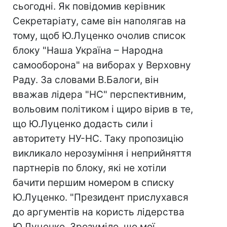
сьогодні. Як повідомив керівник
Секретаріату, саме він наполягав на
тому, щоб Ю.Луценко очолив список
блоку "Наша Україна – Народна
самооборона" на виборах у Верховну
Раду. За словами В.Балоги, він
вважав лідера "НС" перспективним,
вольовим політиком і щиро вірив в те,
що Ю.Луценко додасть сили і
авторитету НУ-НС. Таку пропозицію
викликало нерозуміння і неприйняття
партнерів по блоку, які не хотіли
бачити першим номером в списку
Ю.Луценко. "Президент прислухався
до аргументів на користь лідерства
Ю.Луценко. Зрозуміло, що мої