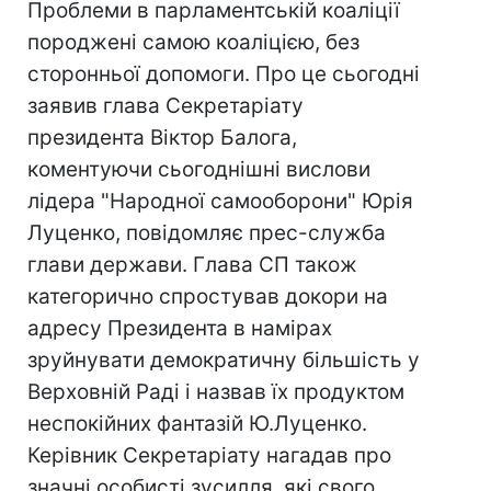
Проблеми в парламентській коаліції
породжені самою коаліцією, без
сторонньої допомоги. Про це сьогодні
заявив глава Секретаріату
президента Віктор Балога,
коментуючи сьогоднішні вислови
лідера "Народної самооборони" Юрія
Луценко, повідомляє прес-служба
глави держави. Глава СП також
категорично спростував докори на
адресу Президента в намірах
зруйнувати демократичну більшість у
Верховній Раді і назвав їх продуктом
неспокійних фантазій Ю.Луценко.
Керівник Секретаріату нагадав про
значні особисті зусилля, які свого