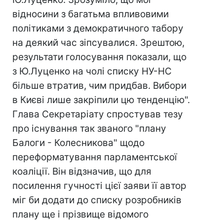
відносини з багатьма впливовими
політиками з демократичного табору
на деякий час зіпсувалися. Зрештою,
результати голосування показали, що
з Ю.Луценко на чолі списку НУ-НС
більше втратив, чим придбав. Вибори
в Києві лише закріпили цю тенденцію".
Глава Секретаріату спростував тезу
про існування так званого "плану
Балоги - Колесникова" щодо
переформатування парламентської
коаліції. Він відзначив, що для
посилення гучності цієї заяви її автор
міг би додати до списку розробників
плану ще і прізвище відомого