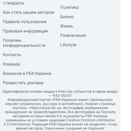
стандарты
Политика
Как стать нашим автором
Бизнес
Правила пользования
Жизнь
Правовая информация
Развлечения
Политика
Lifestyle
конфиденциальности
Контакты
Команда
Вакансии в РБК-Украина
Разместить рекламу
Идентификатор онлайн-медиа в Реестре субъектов в сфере медиа
— R40-05347
Информационный портал «РБК-Украина» имеет трехязычную
версию (украинскую, русскую и английскую), главная страница
портала –
https://www.rbc.ua
. Фотографии, изображения
принадлежат их правообладателям. Все фотографии на Портале,
авторами которых являются журналисты РБК-Украина,
размещены на условиях лицензии Creative Commons Attribution
4.0 International. Редакция РБК-Украина может не разделять точку
зрения авторов. Оценочные суждения не подлежат