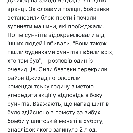
Джихад на заході Багдада в неділю
вранці. За словами поліції, бойовики
встановили блок-пости і почали
зупиняти машини, які проїжджали.
Потім суннітів відокремлювали від
інших людей і вбивали. "Вони також
пішли будинками суннітів і вбили всіх,
хто там був", - розповів один із
очевидців. Сили безпеки перекрили
район Джихад і оголосили
комендантську годину з метою
упередити акції у відповідь з боку
суннітів. Вважають, що напад шиїтів
було здійснено в помсту за вибух
бомби у шиїтській мечеті в суботу,
внаслідок якого загинуло 2 люд.