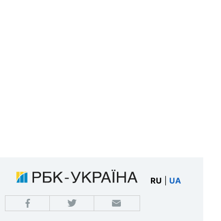
RU
|
UA