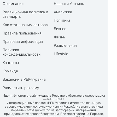
О компании
Новости Украины
Редакционная политика и
Аналитика
стандарты
Политика
Как стать нашим автором
Бизнес
Правила пользования
Жизнь
Правовая информация
Развлечения
Политика
Lifestyle
конфиденциальности
Контакты
Команда
Вакансии в РБК-Украина
Разместить рекламу
Идентификатор онлайн-медиа в Реестре субъектов в сфере медиа
— R40-05347
Информационный портал «РБК-Украина» имеет трехязычную
версию (украинскую, русскую и английскую), главная страница
портала –
https://www.rbc.ua
. Фотографии, изображения
принадлежат их правообладателям. Все фотографии на Портале,