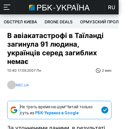
RU
ОБСТРЕЛ КИЕВА
DRONE DEALS
ОРМУЗСКИЙ ПРОЛИВ
В авіакатастрофі в Таїланді
загинула 91 людина,
українців серед загиблих
немає
10:40 17.09.2007 Пн
2 мин
RBC.UA
Не трать время на шум! Читай только
суть из
РБК-Украина в Google
За уточненими даними, в результаті