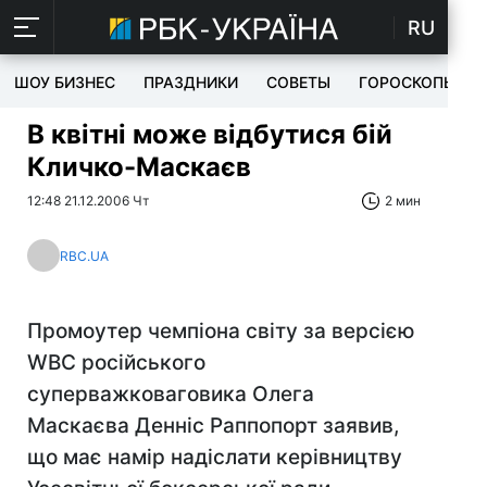
RU
ШОУ БИЗНЕС
ПРАЗДНИКИ
СОВЕТЫ
ГОРОСКОПЫ
В квітні може відбутися бій
Кличко-Маскаєв
12:48 21.12.2006 Чт
2 мин
RBC.UA
Промоутер чемпіона світу за версією
WBC російського
суперважковаговика Олега
Маскаєва Денніс Раппопорт заявив,
що має намір надіслати керівництву