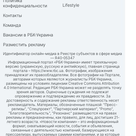
Политика
Lifestyle
конфиденциальности
Контакты
Команда
Вакансии в РБК-Украина
Разместить рекламу
Идентификатор онлайн-медиа в Реестре субъектов в сфере медиа
— R40-05347
Информационный портал «РБК-Украина» имеет трехязычную
версию (украинскую, русскую и английскую), главная страница
портала –
https://www.rbc.ua
. Фотографии, изображения
принадлежат их правообладателям. Все фотографии на Портале,
авторами которых являются журналисты РБК-Украина,
размещены на условиях лицензии Creative Commons Attribution
4.0 International. Редакция РБК-Украина может не разделять точку
зрения авторов. Оценочные суждения не подлежат
опровержению и подтверждению их правдивости. За
достоверность и содержание рекламы ответственность несет
рекламодатель. Материалы, обозначенные плашкой: "Пресс-
релизы", "Спецпроект", "Партнерский материал", "Promo",
"Благотворительность", "Резонанс" размещаются на правах
рекламы и предназначены, как правило, для лиц, достигших 21-
летнего возраста. «Новости компании» – это информационный
формат, охватывающий новости, события и объявления,
связанные с деятельностью компаний, базирующиеся на
прессрелизах, выпускаемых самими компаниями, и за которые