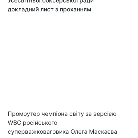
Усесвітньої боксерської ради
докладний лист з проханням
Промоутер чемпіона світу за версією
WBC російського
суперважковаговика Олега Маскаєва