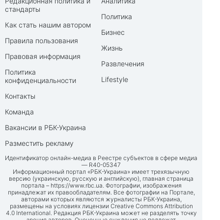
Редакционная политика и
Аналитика
стандарты
Политика
Как стать нашим автором
Бизнес
Правила пользования
Жизнь
Правовая информация
Развлечения
Политика
Lifestyle
конфиденциальности
Контакты
Команда
Вакансии в РБК-Украина
Разместить рекламу
Идентификатор онлайн-медиа в Реестре субъектов в сфере медиа
— R40-05347
Информационный портал «РБК-Украина» имеет трехязычную
версию (украинскую, русскую и английскую), главная страница
портала –
https://www.rbc.ua
. Фотографии, изображения
принадлежат их правообладателям. Все фотографии на Портале,
авторами которых являются журналисты РБК-Украина,
размещены на условиях лицензии Creative Commons Attribution
4.0 International. Редакция РБК-Украина может не разделять точку
зрения авторов. Оценочные суждения не подлежат