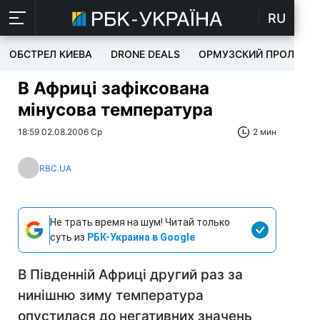
RU
ОБСТРЕЛ КИЕВА
DRONE DEALS
ОРМУЗСКИЙ ПРОЛИВ
В Африці зафіксована
мінусова температура
18:59 02.08.2006 Ср
2 мин
RBC.UA
Не трать время на шум! Читай только
суть из
РБК-Украина в Google
В Південній Африці другий раз за
нинішню зиму температура
опустилася до негативних значень