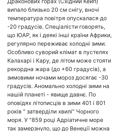
Драконових горах (Східний Кейп)
випало близько 20 см снігу, вночі
температура повітря опускалася до
-20 градусів. Спеціалісти говорять,
що ЮАР, як і деякі інші країни Африки,
регулярно переживає холодні зими.
Особливо суворий клімат в пустелях
Калахарі і Кару, де літом може стояти
рекордна жара (до +60 градусів), а
зимовими ночами мороз досягає -30
градусів. Аномально холодні зими на
нашій планеті - явище давнє. По
оповідях літописців в зими 401 і 801
років " затверділи хвилі" Чорного
моря. У "859 році Адріатичне море
так замерзнуло, що до Венеції можна