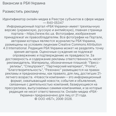
Вакансии в РБК-Украина
Разместить рекламу
Идентификатор онлайн-медиа в Реестре субъектов в сфере медиа
— R40-05347
Информационный портал «РБК-Украина» имеет трехязычную
версию (украинскую, русскую и английскую), главная страница
портала –
https://www.rbc.ua
. Фотографии, изображения
принадлежат их правообладателям. Все фотографии на Портале,
авторами которых являются журналисты РБК-Украина,
размещены на условиях лицензии Creative Commons Attribution
4.0 International. Редакция РБК-Украина может не разделять точку
зрения авторов. Оценочные суждения не подлежат
опровержению и подтверждению их правдивости. За
достоверность и содержание рекламы ответственность несет
рекламодатель. Материалы, обозначенные плашкой: "Пресс-
релизы", "Спецпроект", "Партнерский материал", "Promo",
"Благотворительность", "Резонанс" размещаются на правах
рекламы и предназначены, как правило, для лиц, достигших 21-
летнего возраста. «Новости компании» – это информационный
формат, охватывающий новости, события и объявления,
связанные с деятельностью компаний, базирующиеся на
прессрелизах, выпускаемых самими компаниями, и за которые
редакция не несет ответственности. Онлайн-медиа «РБК-
Украина» предназначено для лиц от 21 года.
© ООО «УБТ», 2006-2026.