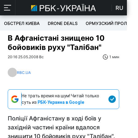
RU
ОБСТРЕЛ КИЕВА
DRONE DEALS
ОРМУЗСКИЙ ПРОЛИВ
В Афганістані знищено 10
бойовиків руху "Талібан"
20:16 25.05.2008 Вс
1 мин
RBC.UA
Не трать время на шум! Читай только
суть из
РБК-Украина в Google
Поліції Афганістану в ході боїв у
західній частині країни вдалося
знищити 10 бойовиків руху "Талібан".