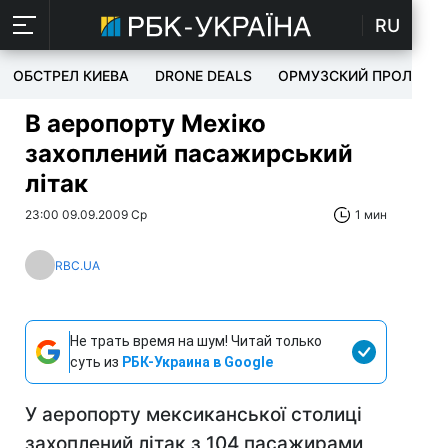
RU
ОБСТРЕЛ КИЕВА
DRONE DEALS
ОРМУЗСКИЙ ПРОЛИВ
В аеропорту Мехіко
захоплений пасажирський
літак
23:00 09.09.2009 Ср
1 мин
RBC.UA
Не трать время на шум! Читай только
суть из
РБК-Украина в Google
У аеропорту мексиканської столиці
захоплений літак з 104 пасажирами