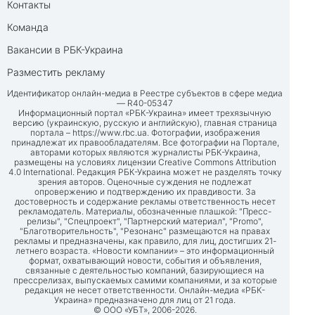
Контакты
Команда
Вакансии в РБК-Украина
Разместить рекламу
Идентификатор онлайн-медиа в Реестре субъектов в сфере медиа
— R40-05347
Информационный портал «РБК-Украина» имеет трехязычную
версию (украинскую, русскую и английскую), главная страница
портала –
https://www.rbc.ua
. Фотографии, изображения
принадлежат их правообладателям. Все фотографии на Портале,
авторами которых являются журналисты РБК-Украина,
размещены на условиях лицензии Creative Commons Attribution
4.0 International. Редакция РБК-Украина может не разделять точку
зрения авторов. Оценочные суждения не подлежат
опровержению и подтверждению их правдивости. За
достоверность и содержание рекламы ответственность несет
рекламодатель. Материалы, обозначенные плашкой: "Пресс-
релизы", "Спецпроект", "Партнерский материал", "Promo",
"Благотворительность", "Резонанс" размещаются на правах
рекламы и предназначены, как правило, для лиц, достигших 21-
летнего возраста. «Новости компании» – это информационный
формат, охватывающий новости, события и объявления,
связанные с деятельностью компаний, базирующиеся на
прессрелизах, выпускаемых самими компаниями, и за которые
редакция не несет ответственности. Онлайн-медиа «РБК-
Украина» предназначено для лиц от 21 года.
© ООО «УБТ», 2006-2026.