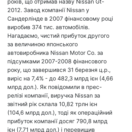
років, що отримав назву Nissan Gt-
2012. Завод компанії Nissan у
Сандерлінде в 2007 фінансовому році
виробив 374 тис. автомобілів.
Нагадаємо, чистий прибуток другого
за величиною японського
автовиробника Nissan Motor Co. за
підсумками 2007-2008 фінансового
року, що завершився 31 березня ц.р.,
виріс на 7,4% - до 482,3 млрд ієн (4,66
млрд дол.). Як повідомили в прес-
релізі компанії, виручка Nissan за
звітний рік склала 10,82 трлн ієн
(104,6 млрд дол.), тоді як операційний
прибуток компанії досяг 790,8 млрд
ієн (7,71 млрд дол.) і перевищив