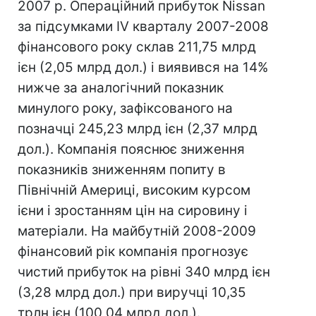
2007 р. Операційний прибуток Nissan
за підсумками IV кварталу 2007-2008
фінансового року склав 211,75 млрд
ієн (2,05 млрд дол.) і виявився на 14%
нижче за аналогічний показник
минулого року, зафіксованого на
позначці 245,23 млрд ієн (2,37 млрд
дол.). Компанія пояснює зниження
показників зниженням попиту в
Північній Америці, високим курсом
ієни і зростанням цін на сировину і
матеріали. На майбутній 2008-2009
фінансовий рік компанія прогнозує
чистий прибуток на рівні 340 млрд ієн
(3,28 млрд дол.) при виручці 10,35
трлн ієн (100,04 млрд дол.).