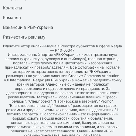
Контакты
Команда
Вакансии в РБК-Украина
Разместить рекламу
Идентификатор онлайн-медиа в Реестре субъектов в сфере медиа
— R40-05347
Информационный портал «РБК-Украина» имеет трехязычную
версию (украинскую, русскую и английскую), главная страница
портала –
https://www.rbc.ua
. Фотографии, изображения
принадлежат их правообладателям. Все фотографии на Портале,
авторами которых являются журналисты РБК-Украина,
размещены на условиях лицензии Creative Commons Attribution
4.0 International. Редакция РБК-Украина может не разделять точку
зрения авторов. Оценочные суждения не подлежат
опровержению и подтверждению их правдивости. За
достоверность и содержание рекламы ответственность несет
рекламодатель. Материалы, обозначенные плашкой: "Пресс-
релизы", "Спецпроект", "Партнерский материал", "Promo",
"Благотворительность", "Резонанс" размещаются на правах
рекламы и предназначены, как правило, для лиц, достигших 21-
летнего возраста. «Новости компании» – это информационный
формат, охватывающий новости, события и объявления,
связанные с деятельностью компаний, базирующиеся на
прессрелизах, выпускаемых самими компаниями, и за которые
редакция не несет ответственности. Онлайн-медиа «РБК-
Украина» предназначено для лиц от 21 года.