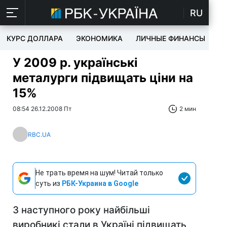
RU
КУРС ДОЛЛАРА
ЭКОНОМИКА
ЛИЧНЫЕ ФИНАНСЫ
T
У 2009 р. українські
металурги підвищать ціни на
15%
08:54 26.12.2008 Пт
2 мин
RBC.UA
Не трать время на шум! Читай только
суть из
РБК-Украина в Google
З наступного року найбільші
виробникі стали в Україні підвищать