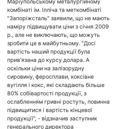
Маріупольському металургійному
комбінаті ім. Ілліча та меткомбінаті
"Запоріжсталь" заявили, що не мають
наміру підвищувати ціни з січня 2009
р., але не виключають, що можуть
зробити це в майбутньому. "Досі
вартість наший продукції була
прив'язана до курсу долара. А
оскільки ціни на залізорудну
сировину, феросплави, коксівне
вугілля і кокс, які складають більше
80% собівартості продукції, з
ослабленням гривні ростуть, повинна
підвищитися і вартість кінцевої
продукції", - відзначив заступник
генерального директора