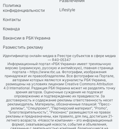
Развлечения
Политика
Lifestyle
конфиденциальности
Контакты
Команда
Вакансии в РБК-Украина
Разместить рекламу
Идентификатор онлайн-медиа в Реестре субъектов в сфере медиа
— R40-05347
Информационный портал «РБК-Украина» имеет трехязычную
версию (украинскую, русскую и английскую), главная страница
портала –
https://www.rbc.ua
. Фотографии, изображения
принадлежат их правообладателям. Все фотографии на Портале,
авторами которых являются журналисты РБК-Украина,
размещены на условиях лицензии Creative Commons Attribution
4.0 International. Редакция РБК-Украина может не разделять точку
зрения авторов. Оценочные суждения не подлежат
опровержению и подтверждению их правдивости. За
достоверность и содержание рекламы ответственность несет
рекламодатель. Материалы, обозначенные плашкой: "Пресс-
релизы", "Спецпроект", "Партнерский материал", "Promo",
"Благотворительность", "Резонанс" размещаются на правах
рекламы и предназначены, как правило, для лиц, достигших 21-
летнего возраста. «Новости компании» – это информационный
формат, охватывающий новости, события и объявления,
связанные с деятельностью компаний, базирующиеся на