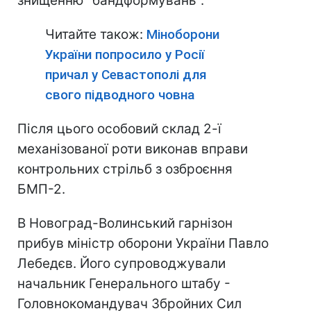
знищенню "бандформувань".
Читайте також:
Міноборони
України попросило у Росії
причал у Севастополі для
свого підводного човна
Після цього особовий склад 2-ї
механізованої роти виконав вправи
контрольних стрільб з озброєння
БМП-2.
В Новоград-Волинський гарнізон
прибув міністр оборони України Павло
Лебедєв. Його супроводжували
начальник Генерального штабу -
Головнокомандувач Збройних Сил