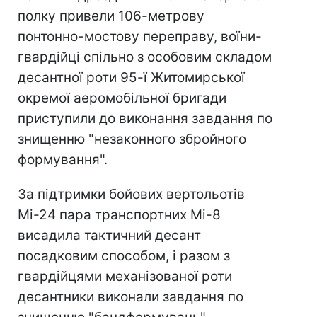
полку привели 106-метрову
понтонно-мостову переправу, воїни-
гвардійці спільно з особовим складом
десантної роти 95-ї Житомирської
окремої аеромобільної бригади
приступили до виконання завдання по
знищенню "незаконного збройного
формування".
За підтримки бойових вертольотів
Мі-24 пара транспортних Мі-8
висадила тактичний десант
посадковим способом, і разом з
гвардійцями механізованої роти
десантники виконали завдання по