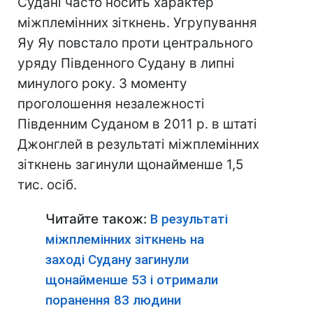
Судані часто носить характер
міжплемінних зіткнень. Угрупування
Яу Яу повстало проти центрального
уряду Південного Судану в липні
минулого року. З моменту
проголошення незалежності
Південним Суданом в 2011 р. в штаті
Джонглей в результаті міжплемінних
зіткнень загинули щонайменше 1,5
тис. осіб.
Читайте також:
В результаті
міжплемінних зіткнень на
заході Судану загинули
щонайменше 53 і отримали
поранення 83 людини