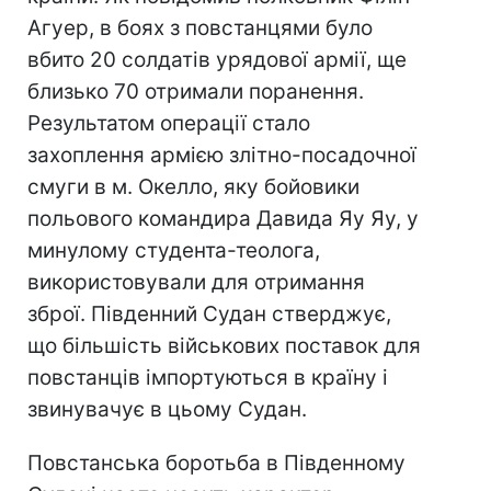
Агуер, в боях з повстанцями було
вбито 20 солдатів урядової армії, ще
близько 70 отримали поранення.
Результатом операції стало
захоплення армією злітно-посадочної
смуги в м. Окелло, яку бойовики
польового командира Давида Яу Яу, у
минулому студента-теолога,
використовували для отримання
зброї. Південний Судан стверджує,
що більшість військових поставок для
повстанців імпортуються в країну і
звинувачує в цьому Судан.
Повстанська боротьба в Південному