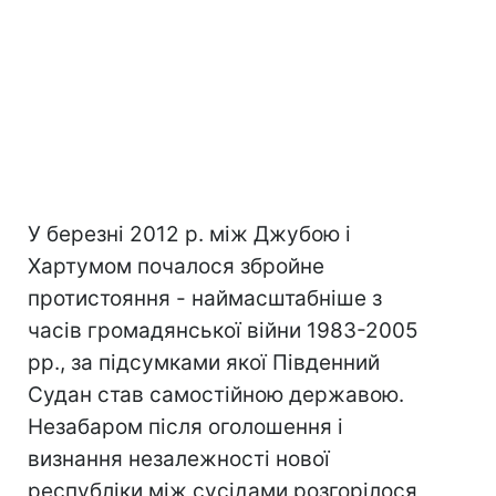
У березні 2012 р. між Джубою і
Хартумом почалося збройне
протистояння - наймасштабніше з
часів громадянської війни 1983-2005
рр., за підсумками якої Південний
Судан став самостійною державою.
Незабаром після оголошення і
визнання незалежності нової
республіки між сусідами розгорілося