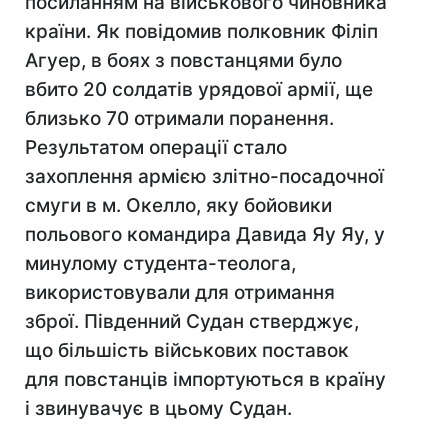
посиланням на військового чиновника
країни. Як повідомив полковник Філіп
Агуер, в боях з повстанцями було
вбито 20 солдатів урядової армії, ще
близько 70 отримали поранення.
Результатом операції стало
захоплення армією злітно-посадочної
смуги в м. Окелло, яку бойовики
польового командира Давида Яу Яу, у
минулому студента-теолога,
використовували для отримання
зброї. Південний Судан стверджує,
що більшість військових поставок
для повстанців імпортуються в країну
і звинувачує в цьому Судан.