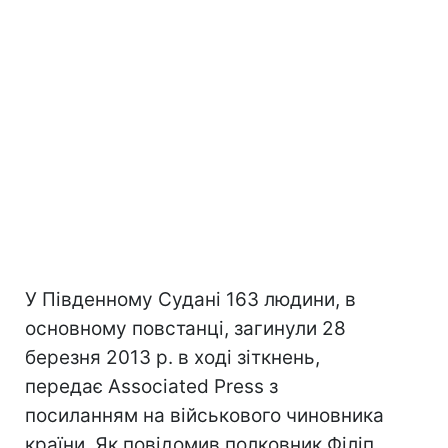
У Південному Судані 163 людини, в
основному повстанці, загинули 28
березня 2013 р. в ході зіткнень,
передає Associated Press з
посиланням на військового чиновника
країни. Як повідомив полковник Філіп