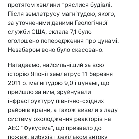
протягом хвилини тряслися будівлі.
Після землетрусу магнітудою, якого,
за уточненими даними Геологічної
служби США, склала 7,1 було
оголошено попередження про цунамі.
Незабаром воно було скасовано.
Нагадаємо, найсильніший за всю
історію Японії землетрус 11 березня
2011 р. магнітудою 9,0 і цунамі, що
прийшло за ним, зруйнували
інфраструктуру північно-східних
районів країни, а також вивели з ладу
систему охолодження реакторів на
АЕС "Фукусіма", що призвело до
пожеж, вибухів і декільком витоку