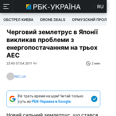
RU
ОБСТРЕЛ КИЕВА
DRONE DEALS
ОРМУЗСКИЙ ПРОЛИВ
Черговий землетрус в Японії
викликав проблеми з
енергопостачанням на трьох
АЕС
22:40 07.04.2011 Чт
2 мин
RBC.UA
Не трать время на шум! Читай только
суть из
РБК-Украина в Google
Новий сильний землетрус, що стався