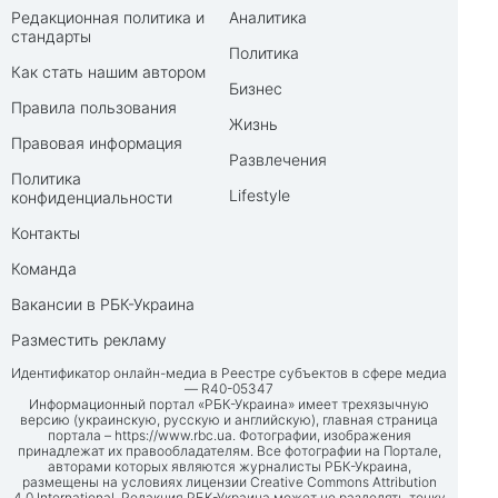
Редакционная политика и
Аналитика
стандарты
Политика
Как стать нашим автором
Бизнес
Правила пользования
Жизнь
Правовая информация
Развлечения
Политика
Lifestyle
конфиденциальности
Контакты
Команда
Вакансии в РБК-Украина
Разместить рекламу
Идентификатор онлайн-медиа в Реестре субъектов в сфере медиа
— R40-05347
Информационный портал «РБК-Украина» имеет трехязычную
версию (украинскую, русскую и английскую), главная страница
портала –
https://www.rbc.ua
. Фотографии, изображения
принадлежат их правообладателям. Все фотографии на Портале,
авторами которых являются журналисты РБК-Украина,
размещены на условиях лицензии Creative Commons Attribution
4.0 International. Редакция РБК-Украина может не разделять точку