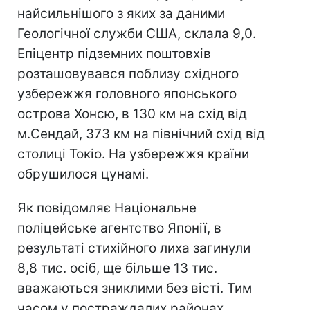
найсильнішого з яких за даними
Геологічної служби США, склала 9,0.
Епіцентр підземних поштовхів
розташовувався поблизу східного
узбережжя головного японського
острова Хонсю, в 130 км на схід від
м.Сендай, 373 км на північний схід від
столиці Токіо. На узбережжя країни
обрушилося цунамі.
Як повідомляє Національне
поліцейське агентство Японії, в
результаті стихійного лиха загинули
8,8 тис. осіб, ще більше 13 тис.
вважаються зниклими без вісті. Тим
часом у постраждалих районах